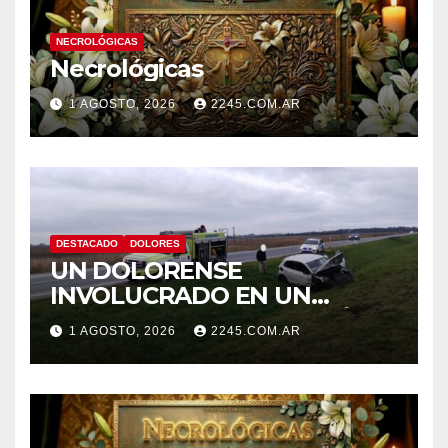
NECROLÓGICAS
Necrológicas
1 AGOSTO, 2026
2245.COM.AR
DESTACADO
DOLORES
UN DOLORENSE
INVOLUCRADO EN UN
SINIESTRO QUE TERMINÓ
1 AGOSTO, 2026
2245.COM.AR
CON DESPISTE Y VUELCO