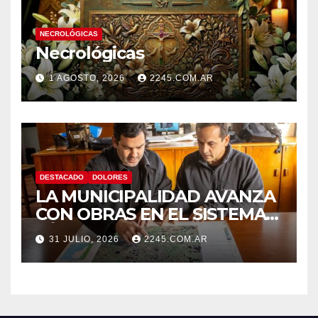
NECROLÓGICAS
Necrológicas
1 AGOSTO, 2026
2245.COM.AR
DESTACADO
DOLORES
LA MUNICIPALIDAD AVANZA
CON OBRAS EN EL SISTEMA
HÍDRICO DE DOLORES
31 JULIO, 2026
2245.COM.AR