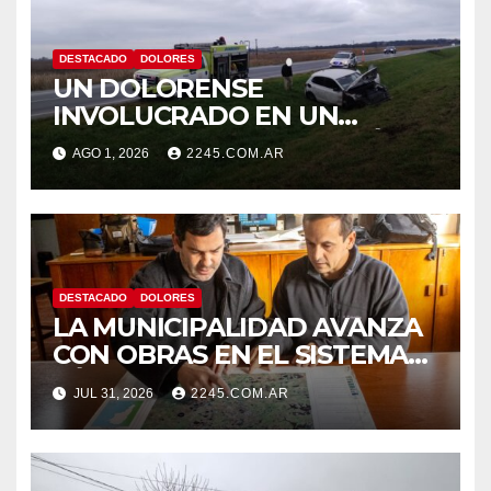
DESTACADO
DOLORES
UN DOLORENSE
INVOLUCRADO EN UN
SINIESTRO QUE TERMINÓ
AGO 1, 2026
2245.COM.AR
CON DESPISTE Y VUELCO
DESTACADO
DOLORES
LA MUNICIPALIDAD AVANZA
CON OBRAS EN EL SISTEMA
HÍDRICO DE DOLORES
JUL 31, 2026
2245.COM.AR