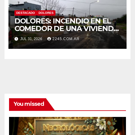
DESTACADO
DOLORES
DOLORES: INCENDIO EN EL
COMEDOR DE UNA VIVIENDA
FUE CONTROLADO POR
JUL 31, 2026
2245.COM.AR
BOMBEROS
You missed