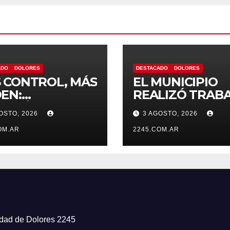
ADO
DOLORES
DESTACADO
DOLORES
 CONTROL, MÁS
EL MUNICIPIO
EN:
REALIZÓ TRAB
TINÚAN LOS
DE PINTURA EN
OSTO, 2026
3 AGOSTO, 2026
RATIVOS
ESCUELA N.º 10
VENTIVOS DE
OM.AR
2245.COM.AR
NSITO EN
ORES
iudad de Dolores 2245