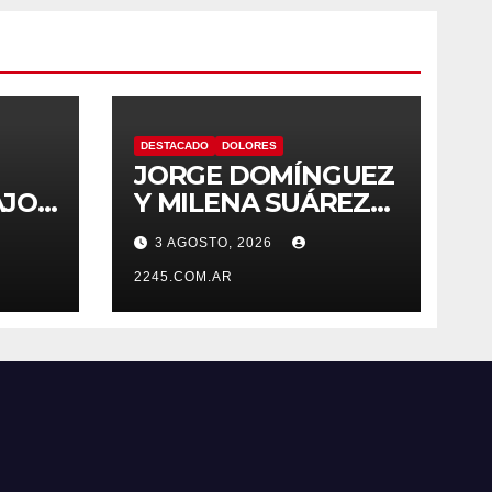
DESTACADO
DOLORES
JORGE DOMÍNGUEZ
AJOS
Y MILENA SUÁREZ
 LA
INTENSIFICAN LA
3 AGOSTO, 2026
AGENDA
OPOSITORA EN
2245.COM.AR
DOLORES CON UNA
SERIE DE
DENUNCIAS Y
PRESENTACIONES