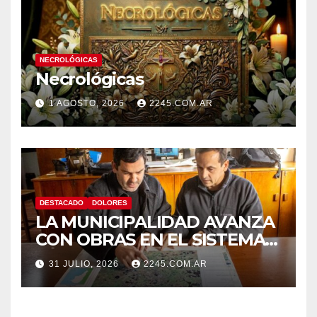
NECROLÓGICAS
Necrológicas
1 AGOSTO, 2026
2245.COM.AR
DESTACADO
DOLORES
LA MUNICIPALIDAD AVANZA
CON OBRAS EN EL SISTEMA
HÍDRICO DE DOLORES
31 JULIO, 2026
2245.COM.AR