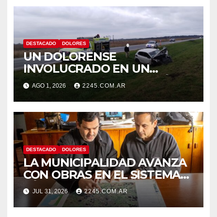
DESTACADO
DOLORES
UN DOLORENSE
INVOLUCRADO EN UN
SINIESTRO QUE TERMINÓ
AGO 1, 2026
2245.COM.AR
CON DESPISTE Y VUELCO
DESTACADO
DOLORES
LA MUNICIPALIDAD AVANZA
CON OBRAS EN EL SISTEMA
HÍDRICO DE DOLORES
JUL 31, 2026
2245.COM.AR