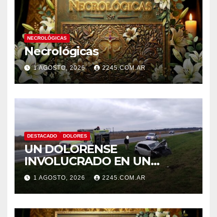
NECROLÓGICAS
Necrológicas
1 AGOSTO, 2026
2245.COM.AR
DESTACADO
DOLORES
UN DOLORENSE
INVOLUCRADO EN UN
SINIESTRO QUE TERMINÓ
1 AGOSTO, 2026
2245.COM.AR
CON DESPISTE Y VUELCO