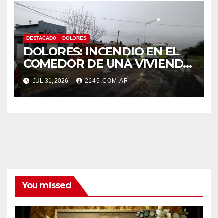
DESTACADO
DOLORES
DOLORES: INCENDIO EN EL
COMEDOR DE UNA VIVIENDA
FUE CONTROLADO POR
JUL 31, 2026
2245.COM.AR
BOMBEROS
You missed