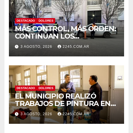
DESTACADO
DOLORES
MÁS CONTROL, MÁS ORDEN:
CONTINÚAN LOS
OPERATIVOS PREVENTIVOS
3 AGOSTO, 2026
2245.COM.AR
DE TRÁNSITO EN DOLORES
DESTACADO
DOLORES
EL MUNICIPIO REALIZÓ
TRABAJOS DE PINTURA EN
LA ESCUELA N.º 10
3 AGOSTO, 2026
2245.COM.AR