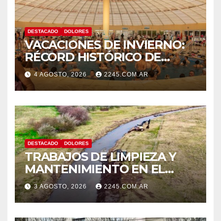
DESTACADO
DOLORES
VACACIONES DE INVIERNO:
RÉCORD HISTÓRICO DE
VISITANTES Y RECAUDACIÓN
4 AGOSTO, 2026
2245.COM.AR
EN EL PARQUE TERMAL DE
DOLORES
DESTACADO
DOLORES
TRABAJOS DE LIMPIEZA Y
MANTENIMIENTO EN EL
CANAL LA PICASA
3 AGOSTO, 2026
2245.COM.AR