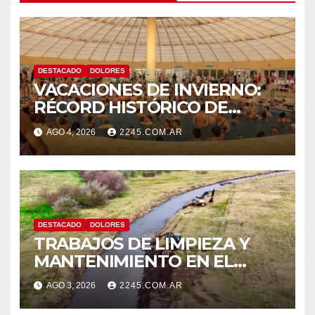
DESTACADO
DOLORES
VACACIONES DE INVIERNO:
RÉCORD HISTÓRICO DE
VISITANTES Y RECAUDACIÓN
AGO 4, 2026
2245.COM.AR
EN EL PARQUE TERMAL DE
DOLORES
DESTACADO
DOLORES
TRABAJOS DE LIMPIEZA Y
MANTENIMIENTO EN EL
CANAL LA PICASA
AGO 3, 2026
2245.COM.AR