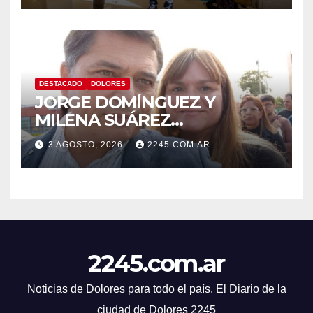
DESTACADO
DOLORES
JORGE DOMÍNGUEZ Y
MILENA SUÁREZ
INTENSIFICAN LA AGENDA
3 AGOSTO, 2026
2245.COM.AR
OPOSITORA EN DOLORES
CON UNA SERIE DE
DENUNCIAS Y
PRESENTACIONES
2245.com.ar
Noticias de Dolores para todo el país. El Diario de la
ciudad de Dolores 2245