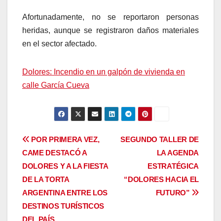
Afortunadamente, no se reportaron personas
heridas, aunque se registraron daños materiales
en el sector afectado.
Dolores: Incendio en un galpón de vivienda en
calle García Cueva
Navegación
POR PRIMERA VEZ,
SEGUNDO TALLER DE
CAME DESTACÓ A
LA AGENDA
de
DOLORES Y A LA FIESTA
ESTRATÉGICA
entradas
DE LA TORTA
“DOLORES HACIA EL
ARGENTINA ENTRE LOS
FUTURO”
DESTINOS TURÍSTICOS
DEL PAÍS