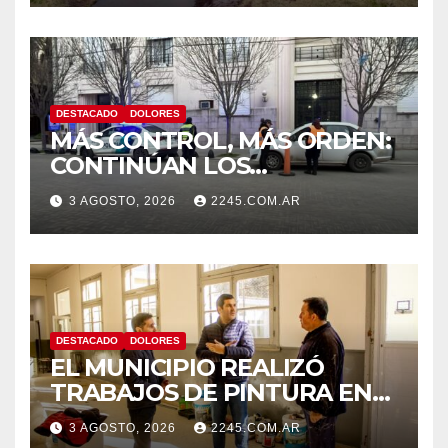
DESTACADO
DOLORES
MÁS CONTROL, MÁS ORDEN:
CONTINÚAN LOS
OPERATIVOS PREVENTIVOS
3 AGOSTO, 2026
2245.COM.AR
DE TRÁNSITO EN DOLORES
DESTACADO
DOLORES
EL MUNICIPIO REALIZÓ
TRABAJOS DE PINTURA EN
LA ESCUELA N.º 10
3 AGOSTO, 2026
2245.COM.AR