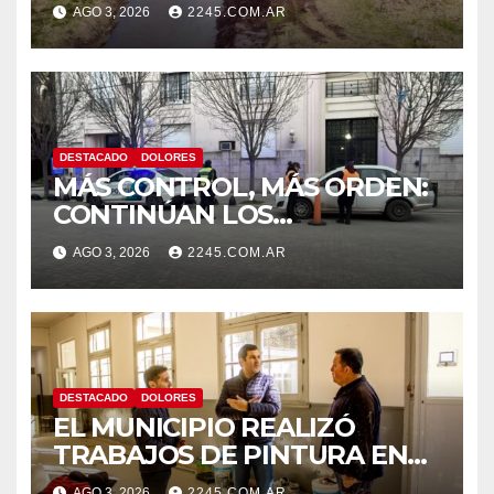
CANAL LA PICASA
AGO 3, 2026
2245.COM.AR
DESTACADO
DOLORES
MÁS CONTROL, MÁS ORDEN:
CONTINÚAN LOS
OPERATIVOS PREVENTIVOS
AGO 3, 2026
2245.COM.AR
DE TRÁNSITO EN DOLORES
DESTACADO
DOLORES
EL MUNICIPIO REALIZÓ
TRABAJOS DE PINTURA EN
LA ESCUELA N.º 10
AGO 3, 2026
2245.COM.AR