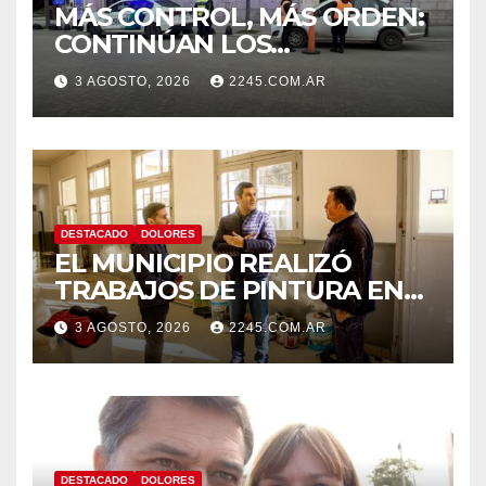
MÁS CONTROL, MÁS ORDEN:
CONTINÚAN LOS
OPERATIVOS PREVENTIVOS
3 AGOSTO, 2026
2245.COM.AR
DE TRÁNSITO EN DOLORES
DESTACADO
DOLORES
EL MUNICIPIO REALIZÓ
TRABAJOS DE PINTURA EN
LA ESCUELA N.º 10
3 AGOSTO, 2026
2245.COM.AR
DESTACADO
DOLORES