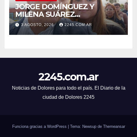
JORGE DOMÍNGUEZ Y
MILENA SUÁREZ
INTENSIFICAN LA AGENDA
3 AGOSTO, 2026
2245.COM.AR
OPOSITORA EN DOLORES
CON UNA SERIE DE
DENUNCIAS Y
PRESENTACIONES
2245.com.ar
Noticias de Dolores para todo el país. El Diario de la
ciudad de Dolores 2245
Funciona gracias a WordPress
|
Tema: Newsup de
Themeansar