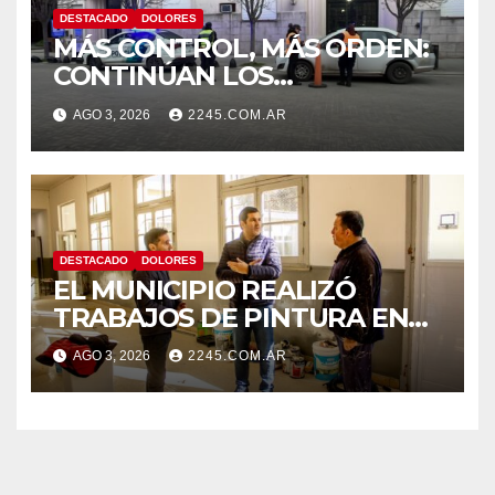
DESTACADO
DOLORES
MÁS CONTROL, MÁS ORDEN:
CONTINÚAN LOS
OPERATIVOS PREVENTIVOS
AGO 3, 2026
2245.COM.AR
DE TRÁNSITO EN DOLORES
DESTACADO
DOLORES
EL MUNICIPIO REALIZÓ
TRABAJOS DE PINTURA EN
LA ESCUELA N.º 10
AGO 3, 2026
2245.COM.AR