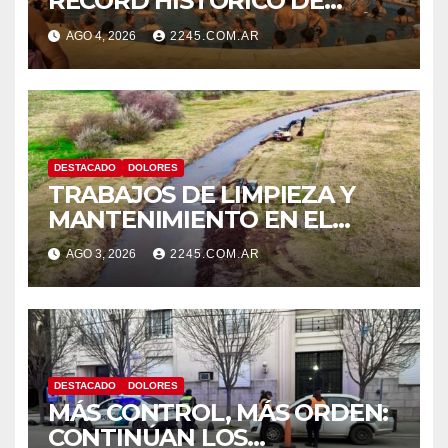
RÉCORD HISTÓRICO DE
VISITANTES Y RECAUDACIÓN
AGO 4, 2026
2245.COM.AR
EN EL PARQUE TERMAL DE
DOLORES
DESTACADO
DOLORES
TRABAJOS DE LIMPIEZA Y
MANTENIMIENTO EN EL
CANAL LA PICASA
AGO 3, 2026
2245.COM.AR
DESTACADO
DOLORES
MÁS CONTROL, MÁS ORDEN:
CONTINÚAN LOS