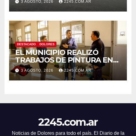
3 AGOSTO, 2026
2245.COM.AR
DE TRÁNSITO EN DOLORES
DESTACADO
DOLORES
EL MUNICIPIO REALIZÓ
TRABAJOS DE PINTURA EN
LA ESCUELA N.º 10
3 AGOSTO, 2026
2245.COM.AR
2245.com.ar
Noticias de Dolores para todo el país. El Diario de la