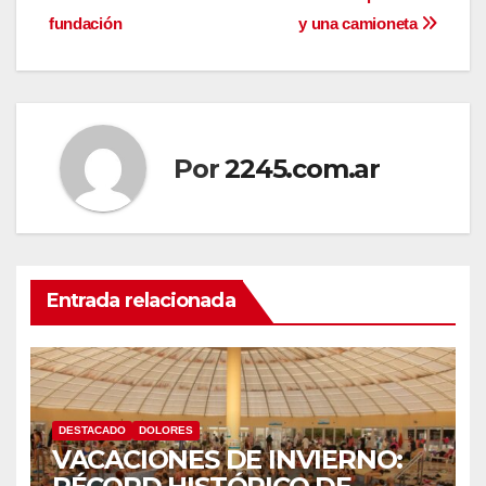
de
fundación
y una camioneta
entradas
Por
2245.com.ar
Entrada relacionada
DESTACADO
DOLORES
VACACIONES DE INVIERNO: