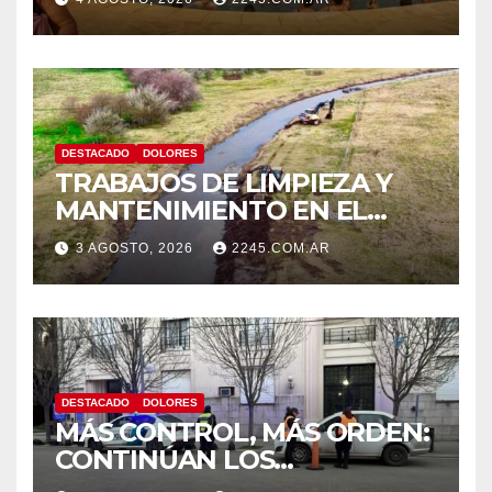
EN EL PARQUE TERMAL DE
DOLORES
DESTACADO
DOLORES
TRABAJOS DE LIMPIEZA Y
MANTENIMIENTO EN EL
CANAL LA PICASA
3 AGOSTO, 2026
2245.COM.AR
DESTACADO
DOLORES
MÁS CONTROL, MÁS ORDEN:
CONTINÚAN LOS
OPERATIVOS PREVENTIVOS