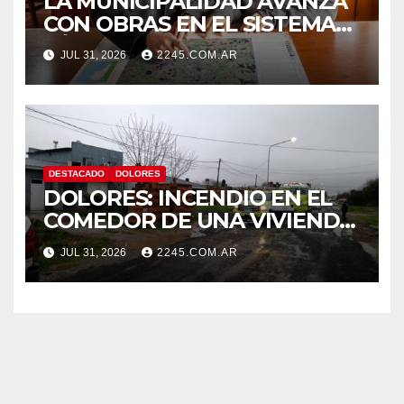
LA MUNICIPALIDAD AVANZA
CON OBRAS EN EL SISTEMA
HÍDRICO DE DOLORES
JUL 31, 2026
2245.COM.AR
DESTACADO
DOLORES
DOLORES: INCENDIO EN EL
COMEDOR DE UNA VIVIENDA
FUE CONTROLADO POR
JUL 31, 2026
2245.COM.AR
BOMBEROS