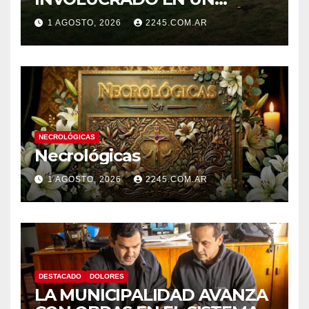
SINIESTRO QUE TERMINÓ
1 AGOSTO, 2026
2245.COM.AR
CON DESPISTE Y VUELCO
NECROLÓGICAS
Necrológicas
1 AGOSTO, 2026
2245.COM.AR
DESTACADO
DOLORES
LA MUNICIPALIDAD AVANZA