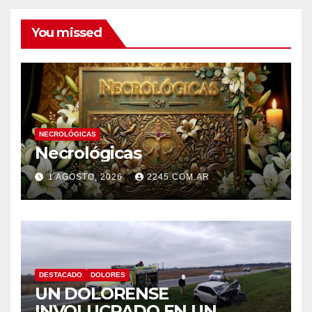
You missed
NECROLÓGICAS
Necrológicas
1 AGOSTO, 2026
2245.COM.AR
DESTACADO
DOLORES
UN DOLORENSE
INVOLUCRADO EN UN