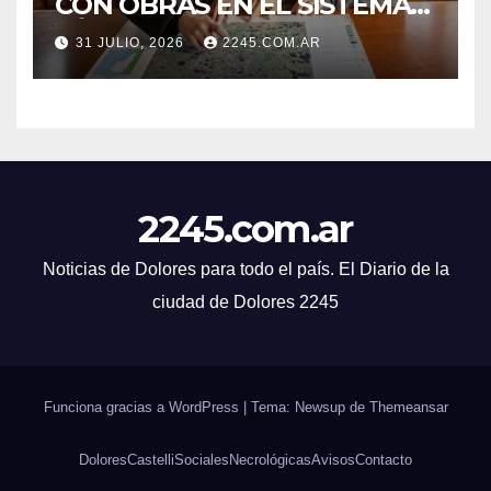
CON OBRAS EN EL SISTEMA
HÍDRICO DE DOLORES
31 JULIO, 2026
2245.COM.AR
2245.com.ar
Noticias de Dolores para todo el país. El Diario de la
ciudad de Dolores 2245
Funciona gracias a WordPress
|
Tema: Newsup de
Themeansar
Dolores
Castelli
Sociales
Necrológicas
Avisos
Contacto