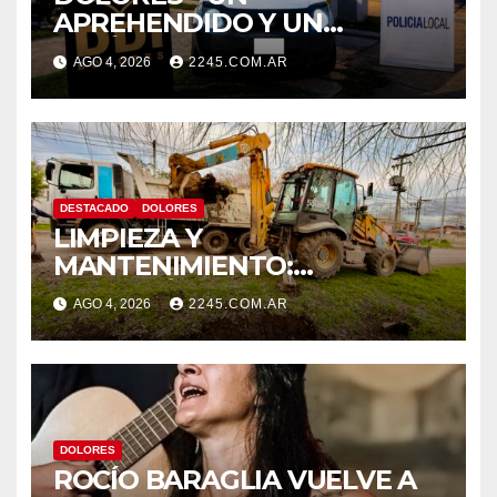
APREHENDIDO Y UN
VEHÍCULO SECUESTRADO
AGO 4, 2026
2245.COM.AR
TRAS DISPAROS Y AMENAZAS
DESTACADO
DOLORES
LIMPIEZA Y
MANTENIMIENTO:
CONTINÚAN LOS TRABAJOS
AGO 4, 2026
2245.COM.AR
DE ZANJEO EN DISTINTOS
SECTORES DE LA CIUDAD
DOLORES
ROCÍO BARAGLIA VUELVE A