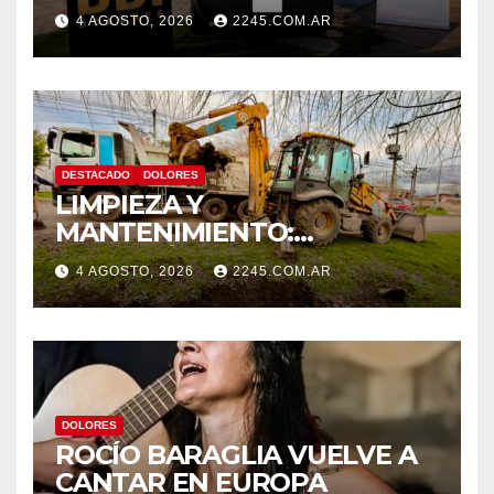
VEHÍCULO SECUESTRADO
4 AGOSTO, 2026
2245.COM.AR
TRAS DISPAROS Y
AMENAZAS
DESTACADO
DOLORES
LIMPIEZA Y
MANTENIMIENTO:
CONTINÚAN LOS TRABAJOS
4 AGOSTO, 2026
2245.COM.AR
DE ZANJEO EN DISTINTOS
SECTORES DE LA CIUDAD
DOLORES
ROCÍO BARAGLIA VUELVE A
CANTAR EN EUROPA