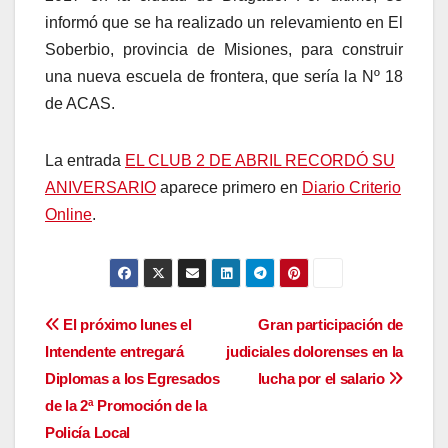
informó que se ha realizado un relevamiento en El
Soberbio, provincia de Misiones, para construir
una nueva escuela de frontera, que sería la Nº 18
de ACAS.
La entrada
EL CLUB 2 DE ABRIL RECORDÓ SU
ANIVERSARIO
aparece primero en
Diario Criterio
Online
.
Navegación
El próximo lunes el
Gran participación de
Intendente entregará
judiciales dolorenses en la
de
Diplomas a los Egresados
lucha por el salario
entradas
de la 2ª Promoción de la
Policía Local