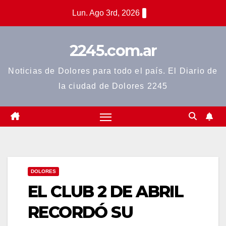
Saltar
Lun. Ago 3rd, 2026
al
contenido
2245.com.ar
Noticias de Dolores para todo el país. El Diario de
la ciudad de Dolores 2245
DOLORES
EL CLUB 2 DE ABRIL
RECORDÓ SU