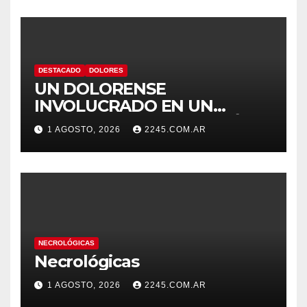
DESTACADO
DOLORES
UN DOLORENSE
INVOLUCRADO EN UN
SINIESTRO QUE TERMINÓ
1 AGOSTO, 2026
2245.COM.AR
CON DESPISTE Y VUELCO
NECROLÓGICAS
Necrológicas
1 AGOSTO, 2026
2245.COM.AR