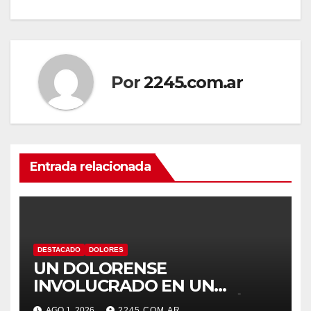
Por
2245.com.ar
Entrada relacionada
DESTACADO
DOLORES
UN DOLORENSE
INVOLUCRADO EN UN
SINIESTRO QUE TERMINÓ
AGO 1, 2026
2245.COM.AR