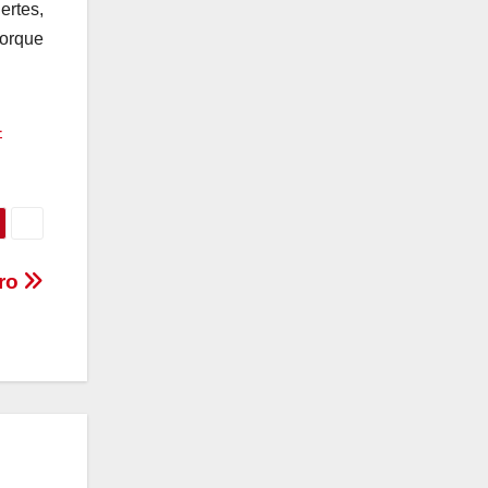
ertes,
porque
-
ero