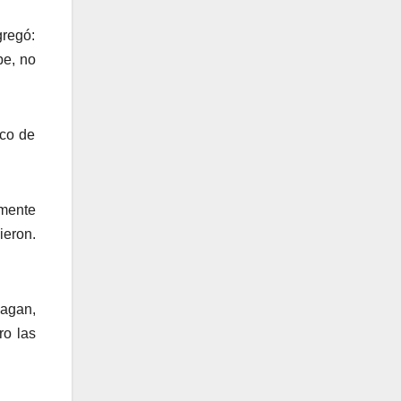
gregó:
be, no
oco de
emente
ieron.
hagan,
ro las