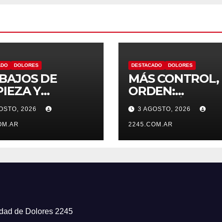
ADO
DOLORES
DESTACADO
DOLORES
BAJOS DE
MÁS CONTROL,
PIEZA Y
ORDEN:
TENIMIENTO
CONTINÚAN LO
OSTO, 2026
3 AGOSTO, 2026
EL CANAL LA
OPERATIVOS
ASA
OM.AR
PREVENTIVOS 
2245.COM.AR
TRÁNSITO EN
DOLORES
iudad de Dolores 2245