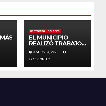
DESTACADO
DOLORES
 MÁS
EL MUNICIPIO
REALIZÓ TRABAJOS
S
DE PINTURA EN LA
3 AGOSTO, 2026
ESCUELA N.º 10
DE
2245.COM.AR