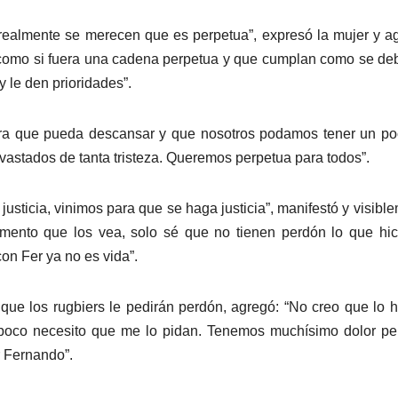
 realmente se merecen que es perpetua”, expresó la mujer y a
s como si fuera una cadena perpetua y que cumplan como se de
 le den prioridades”.
a para que pueda descansar y que nosotros podamos tener un p
astados de tanta tristeza. Queremos perpetua para todos”.
 justicia, vinimos para que se haga justicia”, manifestó y visibl
omento que los vea, solo sé que no tienen perdón lo que hic
con Fer ya no es vida”.
 que los rugbiers le pedirán perdón, agregó: “No creo que lo 
poco necesito que me lo pidan. Tenemos muchísimo dolor pe
r Fernando”.