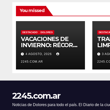
You missed
DESTACADO
DOLORES
DESTAC
VACACIONES DE
TRA
INVIERNO: RÉCORD
LIM
HISTÓRICO DE
MAN
4 AGOSTO, 2026
3 AG
VISITANTES Y
EN 
RECAUDACIÓN EN
2245.COM.AR
PIC
2245.C
EL PARQUE TERMAL
DE DOLORES
2245.com.ar
Noticias de Dolores para todo el país. El Diario de la c