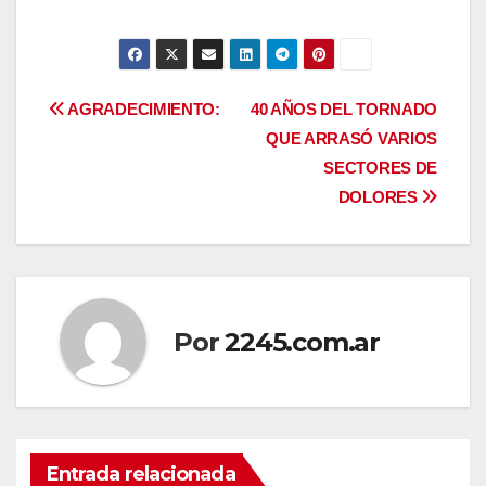
Navegación
AGRADECIMIENTO:
40 AÑOS DEL TORNADO
QUE ARRASÓ VARIOS
de
SECTORES DE
entradas
DOLORES
Por
2245.com.ar
Entrada relacionada