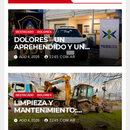
DESTACADO
DOLORES
DOLORES – UN
APREHENDIDO Y UN
VEHÍCULO SECUESTRADO
AGO 4, 2026
2245.COM.AR
TRAS DISPAROS Y AMENAZAS
DESTACADO
DOLORES
LIMPIEZA Y
MANTENIMIENTO:
CONTINÚAN LOS TRABAJOS
AGO 4, 2026
2245.COM.AR
DE ZANJEO EN DISTINTOS