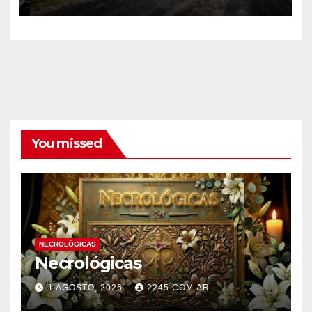
BOMBEROS
You missed
NECROLÓGICAS
Necrológicas
1 AGOSTO, 2026
2245.COM.AR