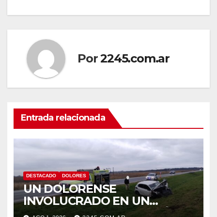
entradas
Por
2245.com.ar
Entrada relacionada
DESTACADO
DOLORES
UN DOLORENSE
INVOLUCRADO EN UN
SINIESTRO QUE TERMINÓ