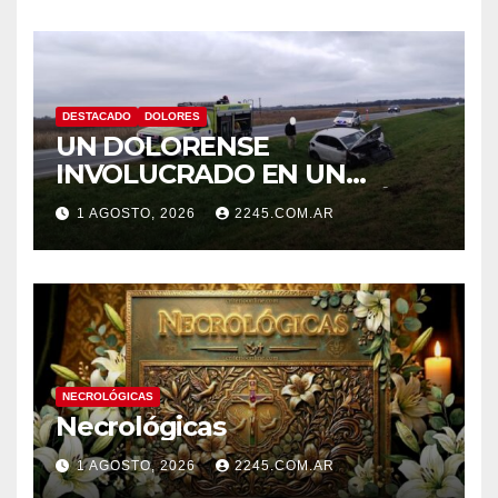
DESTACADO
DOLORES
UN DOLORENSE
INVOLUCRADO EN UN
SINIESTRO QUE TERMINÓ
1 AGOSTO, 2026
2245.COM.AR
CON DESPISTE Y VUELCO
NECROLÓGICAS
Necrológicas
1 AGOSTO, 2026
2245.COM.AR