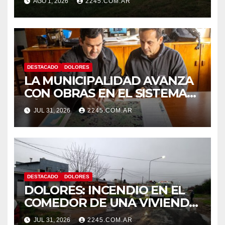
AGO 1, 2026
2245.COM.AR
CON DESPISTE Y VUELCO
DESTACADO
DOLORES
LA MUNICIPALIDAD AVANZA
CON OBRAS EN EL SISTEMA
HÍDRICO DE DOLORES
JUL 31, 2026
2245.COM.AR
DESTACADO
DOLORES
DOLORES: INCENDIO EN EL
COMEDOR DE UNA VIVIENDA
FUE CONTROLADO POR
JUL 31, 2026
2245.COM.AR