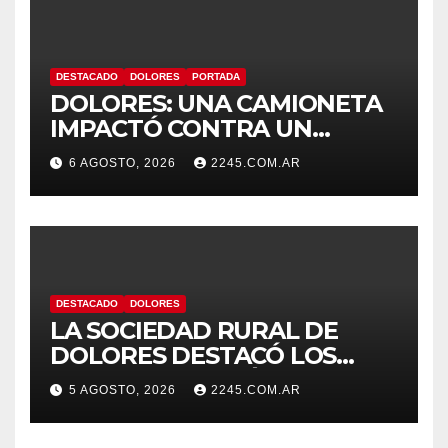
DESTACADO
DOLORES
PORTADA
DOLORES: UNA CAMIONETA
IMPACTÓ CONTRA UN
ANIMAL VACUNO EN LA
6 AGOSTO, 2026
2245.COM.AR
RUTA 63
DESTACADO
DOLORES
LA SOCIEDAD RURAL DE
DOLORES DESTACÓ LOS
TRABAJOS HIDRÁULICOS
5 AGOSTO, 2026
2245.COM.AR
REALIZADOS EN EL CANAL 1