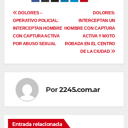
Navegación
DOLORES –
DOLORES:
OPERATIVO POLICIAL:
INTERCEPTAN UN
de
INTERCEPTAN HOMBRE
HOMBRE CON CAPTURA
entradas
CON CAPTURA ACTIVA
ACTIVA Y MOTO
POR ABUSO SEXUAL
ROBADA EN EL CENTRO
DE LA CIUDAD
Por
2245.com.ar
Entrada relacionada