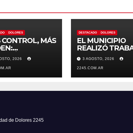
ADO
DOLORES
DESTACADO
DOLORES
 CONTROL, MÁS
EL MUNICIPIO
EN:
REALIZÓ TRAB
TINÚAN LOS
DE PINTURA EN
OSTO, 2026
3 AGOSTO, 2026
RATIVOS
ESCUELA N.º 10
VENTIVOS DE
OM.AR
2245.COM.AR
NSITO EN
ORES
iudad de Dolores 2245