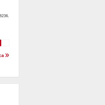
08236.
ica