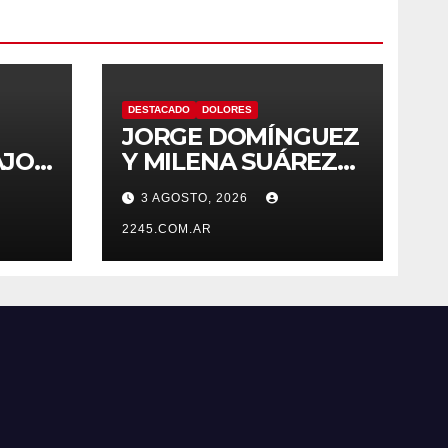
DESTACADO
DOLORES
JORGE DOMÍNGUEZ
AJOS
Y MILENA SUÁREZ
 LA
INTENSIFICAN LA
3 AGOSTO, 2026
AGENDA
OPOSITORA EN
2245.COM.AR
DOLORES CON UNA
SERIE DE
DENUNCIAS Y
PRESENTACIONES