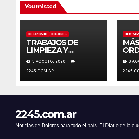
You missed
DESTACADO
DOLORES
DESTAC
TRABAJOS DE
MÁS
LIMPIEZA Y
ORD
MANTENIMIENTO
CON
3 AGOSTO, 2026
3 AG
EN EL CANAL LA
OPE
PICASA
2245.COM.AR
PRE
2245.C
TRÁ
DOL
2245.com.ar
Noticias de Dolores para todo el país. El Diario de la c