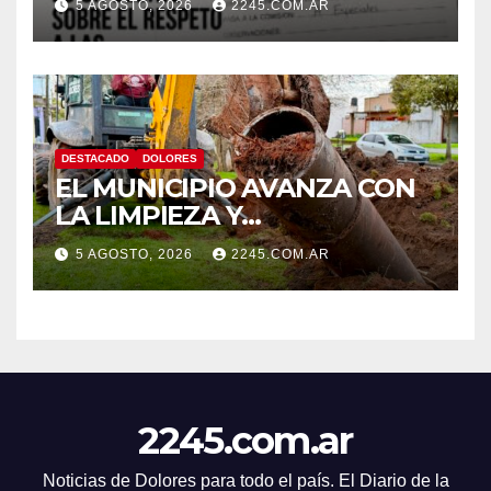
5 AGOSTO, 2026
2245.COM.AR
nombre del Estadio Arturo
Umberto Illia
DESTACADO
DOLORES
EL MUNICIPIO AVANZA CON
LA LIMPIEZA Y
MANTENIMIENTO DE
5 AGOSTO, 2026
2245.COM.AR
DESAGÜES
2245.com.ar
Noticias de Dolores para todo el país. El Diario de la