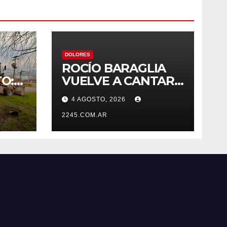
DOLORES
ROCÍO BARAGLIA
O:
VUELVE A CANTAR
S
EN EUROPA
4 AGOSTO, 2026
2245.COM.AR
A