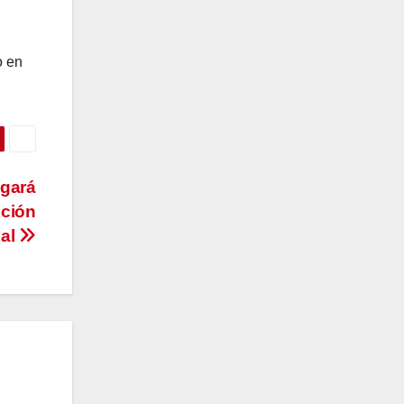
o en
egará
oción
cal