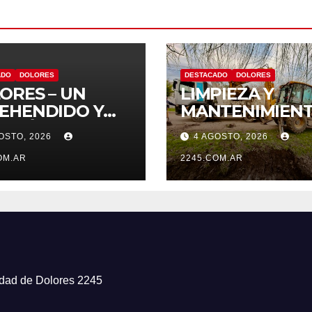
ADO
DOLORES
DESTACADO
DOLORES
ORES – UN
LIMPIEZA Y
EHENDIDO Y
MANTENIMIENT
VEHÍCULO
CONTINÚAN LO
OSTO, 2026
4 AGOSTO, 2026
UESTRADO
TRABAJOS DE
S DISPAROS Y
OM.AR
ZANJEO EN
2245.COM.AR
NAZAS
DISTINTOS
SECTORES DE L
CIUDAD
iudad de Dolores 2245