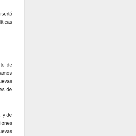
isertó
íticas
rte de
camos
nuevas
ces de
, y de
ciones
nuevas