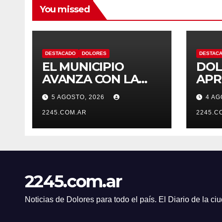
You missed
DESTACADO
DOLORES
DESTAC
EL MUNICIPIO
DOL
AVANZA CON LA
APR
LIMPIEZA Y
UN 
5 AGOSTO, 2026
4 AG
MANTENIMIENTO
SEC
DE DESAGÜES
2245.COM.AR
TRA
2245.C
AME
2245.com.ar
Noticias de Dolores para todo el país. El Diario de la c