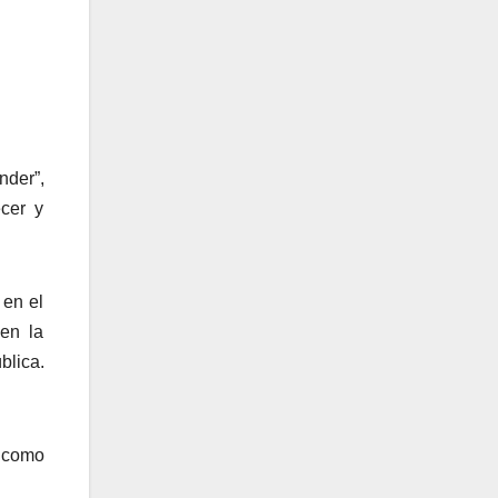
nder”,
cer y
 en el
 en la
blica.
 como