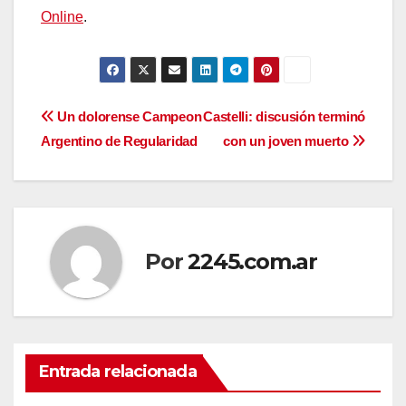
Online
.
Navegación
Un dolorense Campeon
Castelli: discusión terminó
Argentino de Regularidad
con un joven muerto
de
entradas
Por
2245.com.ar
Entrada relacionada