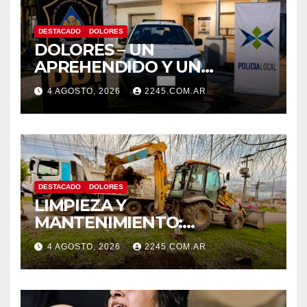
DESTACADO
DOLORES
DOLORES – UN
APREHENDIDO Y UN
VEHÍCULO SECUESTRADO
4 AGOSTO, 2026
2245.COM.AR
TRAS DISPAROS Y
AMENAZAS
DESTACADO
DOLORES
LIMPIEZA Y
MANTENIMIENTO:
CONTINÚAN LOS TRABAJOS
4 AGOSTO, 2026
2245.COM.AR
DE ZANJEO EN DISTINTOS
SECTORES DE LA CIUDAD