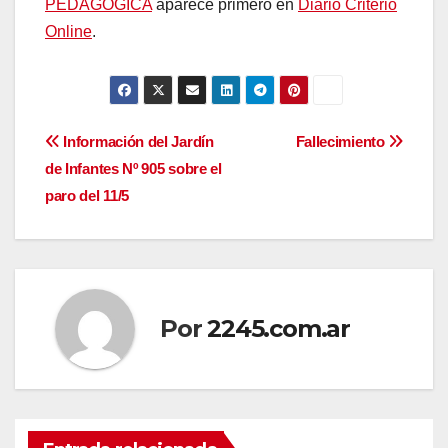
PEDAGÓGICA
aparece primero en
Diario Criterio
Online
.
Navegación
Información del Jardín
Fallecimiento
de Infantes Nº 905 sobre el
de
paro del 11/5
entradas
Por
2245.com.ar