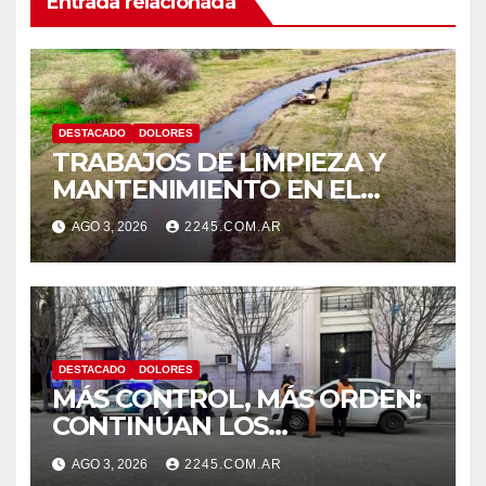
Entrada relacionada
DESTACADO
DOLORES
TRABAJOS DE LIMPIEZA Y
MANTENIMIENTO EN EL
CANAL LA PICASA
AGO 3, 2026
2245.COM.AR
DESTACADO
DOLORES
MÁS CONTROL, MÁS ORDEN:
CONTINÚAN LOS
OPERATIVOS PREVENTIVOS
AGO 3, 2026
2245.COM.AR
DE TRÁNSITO EN DOLORES