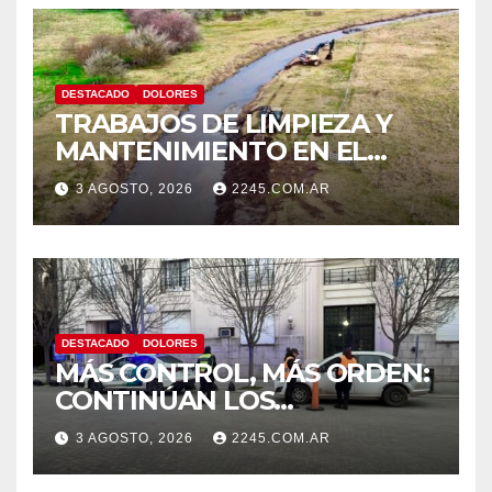
DESTACADO
DOLORES
TRABAJOS DE LIMPIEZA Y
MANTENIMIENTO EN EL
CANAL LA PICASA
3 AGOSTO, 2026
2245.COM.AR
DESTACADO
DOLORES
MÁS CONTROL, MÁS ORDEN:
CONTINÚAN LOS
OPERATIVOS PREVENTIVOS
3 AGOSTO, 2026
2245.COM.AR
DE TRÁNSITO EN DOLORES