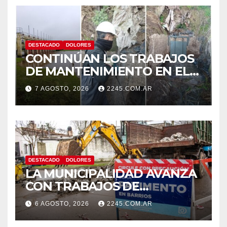
DESTACADO
DOLORES
CONTINÚAN LOS TRABAJOS
DE MANTENIMIENTO EN EL
SISTEMA HÍDRICO DE
7 AGOSTO, 2026
2245.COM.AR
DOLORES
DESTACADO
DOLORES
LA MUNICIPALIDAD AVANZA
CON TRABAJOS DE
REPARACIÓN DE
6 AGOSTO, 2026
2245.COM.AR
PAVIMENTO EN DISTINTOS
PUNTOS DE LA CIUDAD