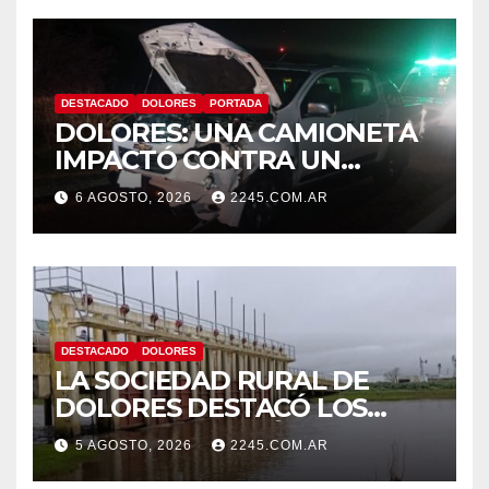
DESTACADO
DOLORES
PORTADA
DOLORES: UNA CAMIONETA
IMPACTÓ CONTRA UN
ANIMAL VACUNO EN LA
6 AGOSTO, 2026
2245.COM.AR
RUTA 63
DESTACADO
DOLORES
LA SOCIEDAD RURAL DE
DOLORES DESTACÓ LOS
TRABAJOS HIDRÁULICOS
5 AGOSTO, 2026
2245.COM.AR
REALIZADOS EN EL CANAL 1