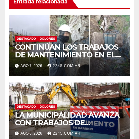
Entrada relacionada
DESTACADO
DOLORES
CONTINÚAN LOS TRABAJOS
DE MANTENIMIENTO EN EL
SISTEMA HÍDRICO DE
AGO 7, 2026
2245.COM.AR
DOLORES
DESTACADO
DOLORES
LA MUNICIPALIDAD AVANZA
CON TRABAJOS DE
REPARACIÓN DE PAVIMENTO
AGO 6, 2026
2245.COM.AR
EN DISTINTOS PUNTOS DE LA