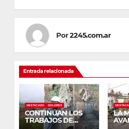
entradas
Por
2245.com.ar
Entrada relacionada
DESTACADO
DOLORES
DESTAC
CONTINÚAN LOS
LA 
TRABAJOS DE
AVA
MANTENIMIENTO
TRA