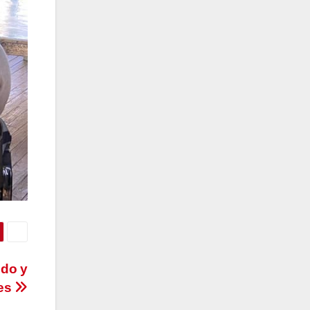
ido y
tes