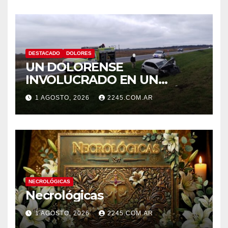
DESTACADO
DOLORES
UN DOLORENSE
INVOLUCRADO EN UN
SINIESTRO QUE TERMINÓ
1 AGOSTO, 2026
2245.COM.AR
CON DESPISTE Y VUELCO
NECROLÓGICAS
Necrológicas
1 AGOSTO, 2026
2245.COM.AR