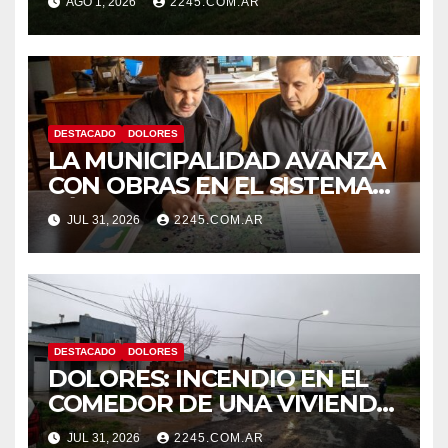
AGO 1, 2026
2245.COM.AR
CON DESPISTE Y VUELCO
DESTACADO
DOLORES
LA MUNICIPALIDAD AVANZA
CON OBRAS EN EL SISTEMA
HÍDRICO DE DOLORES
JUL 31, 2026
2245.COM.AR
DESTACADO
DOLORES
DOLORES: INCENDIO EN EL
COMEDOR DE UNA VIVIENDA
FUE CONTROLADO POR
JUL 31, 2026
2245.COM.AR