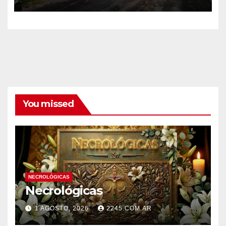
BOMBEROS
You missed
NECROLÓGICAS
Necrológicas
1 AGOSTO, 2026
2245.COM.AR