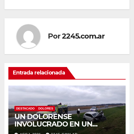
de
entradas
Por
2245.com.ar
Entrada relacionada
DESTACADO
DOLORES
UN DOLORENSE
INVOLUCRADO EN UN
SINIESTRO QUE TERMINÓ