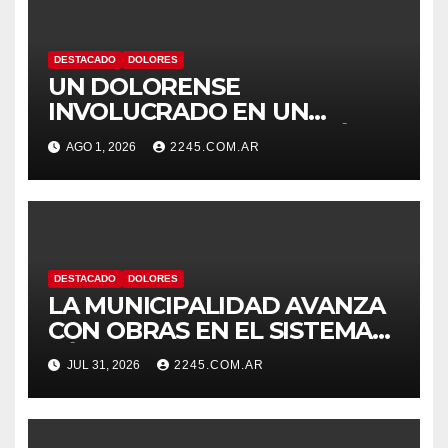
DESTACADO
DOLORES
UN DOLORENSE
INVOLUCRADO EN UN
SINIESTRO QUE TERMINÓ
AGO 1, 2026
2245.COM.AR
CON DESPISTE Y VUELCO
DESTACADO
DOLORES
LA MUNICIPALIDAD AVANZA
CON OBRAS EN EL SISTEMA
HÍDRICO DE DOLORES
JUL 31, 2026
2245.COM.AR