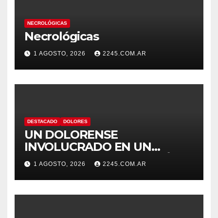
NECROLÓGICAS
Necrológicas
1 AGOSTO, 2026
2245.COM.AR
DESTACADO
DOLORES
UN DOLORENSE
INVOLUCRADO EN UN
SINIESTRO QUE TERMINÓ
1 AGOSTO, 2026
2245.COM.AR
CON DESPISTE Y VUELCO