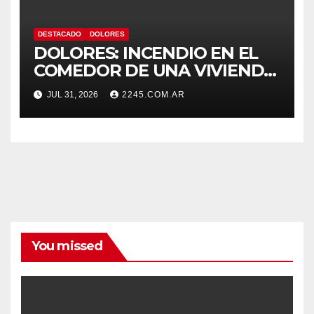
DESTACADO
DOLORES
DOLORES: INCENDIO EN EL
COMEDOR DE UNA VIVIENDA
FUE CONTROLADO POR
JUL 31, 2026
2245.COM.AR
BOMBEROS
You missed