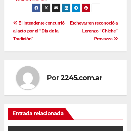
Navegación
El Intendente concurrió
Etchevarren reconoció a
al acto por el “Día de la
Lorenzo “Chiche”
de
Tradición”
Provazza
entradas
Por
2245.com.ar
Entrada relacionada