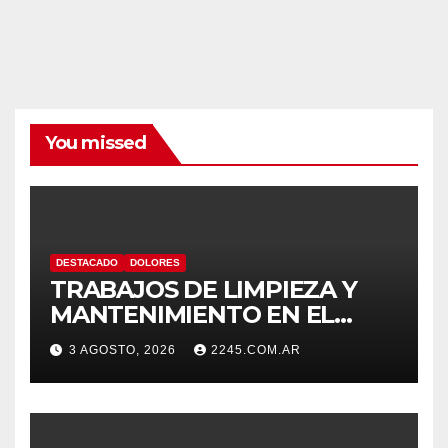
You missed
DESTACADO
DOLORES
TRABAJOS DE LIMPIEZA Y
MANTENIMIENTO EN EL
CANAL LA PICASA
3 AGOSTO, 2026
2245.COM.AR