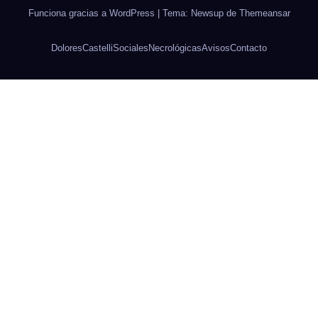
Funciona gracias a WordPress
|
Tema: Newsup de
Themeansar
Dolores
Castelli
Sociales
Necrológicas
Avisos
Contacto