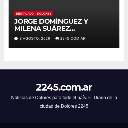
DESTACADO
DOLORES
JORGE DOMÍNGUEZ Y
MILENA SUÁREZ
INTENSIFICAN LA AGENDA
3 AGOSTO, 2026
2245.COM.AR
OPOSITORA EN DOLORES
CON UNA SERIE DE
DENUNCIAS Y
PRESENTACIONES
2245.com.ar
Noticias de Dolores para todo el país. El Diario de la
ciudad de Dolores 2245