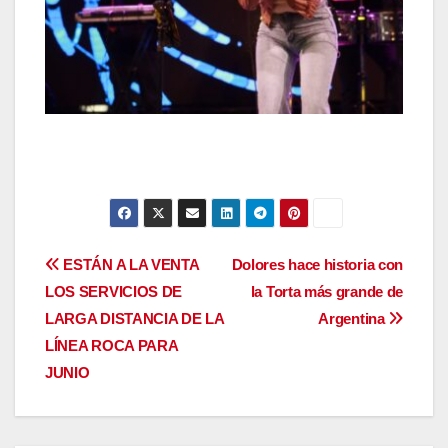
Navegación
ESTÁN A LA VENTA
Dolores hace historia con
LOS SERVICIOS DE
la Torta más grande de
de
LARGA DISTANCIA DE LA
Argentina
entradas
LÍNEA ROCA PARA
JUNIO