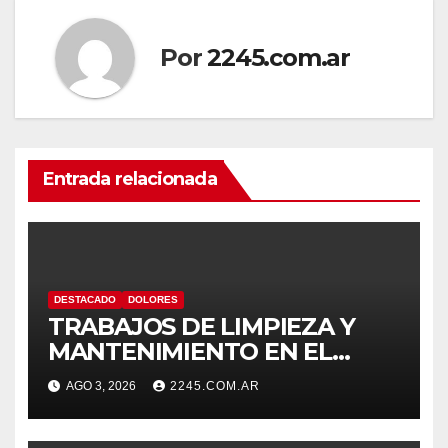
Por
2245.com.ar
Entrada relacionada
DESTACADO
DOLORES
TRABAJOS DE LIMPIEZA Y
MANTENIMIENTO EN EL
CANAL LA PICASA
AGO 3, 2026
2245.COM.AR