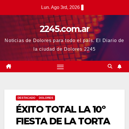
Saltar
Lun. Ago 3rd, 2026
al
contenido
2245.com.ar
Noticias de Dolores para todo el país. El Diario de
la ciudad de Dolores 2245
DESTACADO
DOLORES
ÉXITO TOTAL LA 10º
FIESTA DE LA TORTA