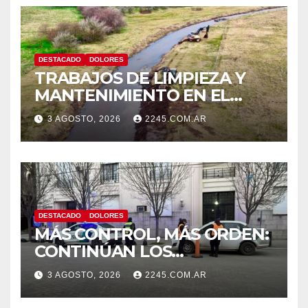
DESTACADO
DOLORES
TRABAJOS DE LIMPIEZA Y
MANTENIMIENTO EN EL
CANAL LA PICASA
3 AGOSTO, 2026
2245.COM.AR
DESTACADO
DOLORES
MÁS CONTROL, MÁS ORDEN:
CONTINÚAN LOS
OPERATIVOS PREVENTIVOS
3 AGOSTO, 2026
2245.COM.AR
DE TRÁNSITO EN DOLORES