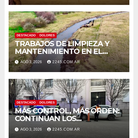
DOLORES
DESTACADO
DOLORES
TRABAJOS DE LIMPIEZA Y
MANTENIMIENTO EN EL
CANAL LA PICASA
AGO 3, 2026
2245.COM.AR
DESTACADO
DOLORES
MÁS CONTROL, MÁS ORDEN:
CONTINÚAN LOS
OPERATIVOS PREVENTIVOS
AGO 3, 2026
2245.COM.AR
DE TRÁNSITO EN DOLORES