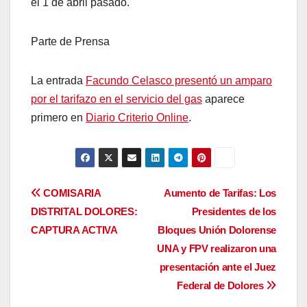
el 1 de abril pasado.
Parte de Prensa
La entrada
Facundo Celasco presentó un amparo
por el tarifazo en el servicio del gas
aparece
primero en
Diario Criterio Online
.
Navegación
COMISARIA
Aumento de Tarifas: Los
DISTRITAL DOLORES:
Presidentes de los
de
CAPTURA ACTIVA
Bloques Unión Dolorense
entradas
UNA y FPV realizaron una
presentación ante el Juez
Federal de Dolores