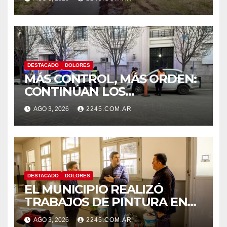
DESTACADO
DOLORES
MÁS CONTROL, MÁS ORDEN:
CONTINÚAN LOS
OPERATIVOS PREVENTIVOS
AGO 3, 2026
2245.COM.AR
DE TRÁNSITO EN DOLORES
DESTACADO
DOLORES
EL MUNICIPIO REALIZÓ
TRABAJOS DE PINTURA EN
LA ESCUELA N.º 10
AGO 3, 2026
2245.COM.AR