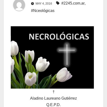
#2245.com.ar
,
MAY 4, 2016
#Nceológicas
†
Aladino Laureano Gutiérrez
Q.E.P.D.