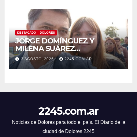
DESTACADO
DOLORES
JORGE DOMÍNGUEZ Y
MILENA SUÁREZ
INTENSIFICAN LA AGENDA
3 AGOSTO, 2026
2245.COM.AR
OPOSITORA EN DOLORES
CON UNA SERIE DE
DENUNCIAS Y
PRESENTACIONES
2245.com.ar
Noticias de Dolores para todo el país. El Diario de la
ciudad de Dolores 2245