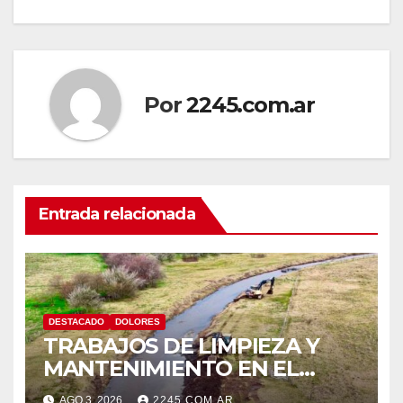
de
entradas
Por
2245.com.ar
Entrada relacionada
DESTACADO
DOLORES
TRABAJOS DE LIMPIEZA Y
MANTENIMIENTO EN EL
CANAL LA PICASA
AGO 3, 2026
2245.COM.AR