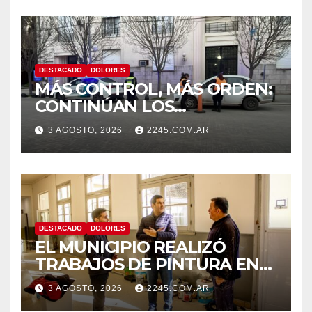
DESTACADO
DOLORES
MÁS CONTROL, MÁS ORDEN:
CONTINÚAN LOS
OPERATIVOS PREVENTIVOS
3 AGOSTO, 2026
2245.COM.AR
DE TRÁNSITO EN DOLORES
DESTACADO
DOLORES
EL MUNICIPIO REALIZÓ
TRABAJOS DE PINTURA EN
LA ESCUELA N.º 10
3 AGOSTO, 2026
2245.COM.AR