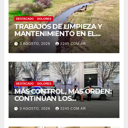
DESTACADO
DOLORES
TRABAJOS DE LIMPIEZA Y
MANTENIMIENTO EN EL
CANAL LA PICASA
3 AGOSTO, 2026
2245.COM.AR
DESTACADO
DOLORES
MÁS CONTROL, MÁS ORDEN:
CONTINÚAN LOS
OPERATIVOS PREVENTIVOS
3 AGOSTO, 2026
2245.COM.AR
DE TRÁNSITO EN DOLORES