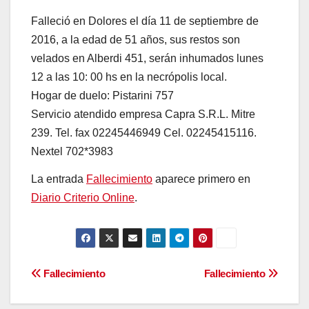
Falleció en Dolores el día 11 de septiembre de
2016, a la edad de 51 años, sus restos son
velados en Alberdi 451, serán inhumados lunes
12 a las 10: 00 hs en la necrópolis local.
Hogar de duelo: Pistarini 757
Servicio atendido empresa Capra S.R.L. Mitre
239. Tel. fax 02245446949 Cel. 02245415116.
Nextel 702*3983
La entrada
Fallecimiento
aparece primero en
Diario Criterio Online
.
Navegación
Fallecimiento
Fallecimiento
de