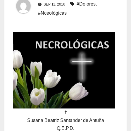
#Dolores
,
SEP 11, 2016
#Nceológicas
†
Susana Beatriz Santander de Antuña
Q.E.P.D.