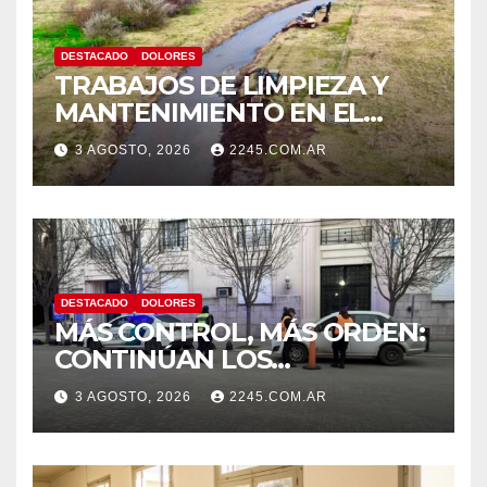
DESTACADO
DOLORES
TRABAJOS DE LIMPIEZA Y
MANTENIMIENTO EN EL
CANAL LA PICASA
3 AGOSTO, 2026
2245.COM.AR
DESTACADO
DOLORES
MÁS CONTROL, MÁS ORDEN:
CONTINÚAN LOS
OPERATIVOS PREVENTIVOS
3 AGOSTO, 2026
2245.COM.AR
DE TRÁNSITO EN DOLORES