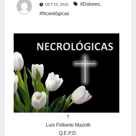
#Dolores
,
OCT 15, 2016
#Nceológicas
†
Luis Filiberto Mazotti
Q.E.P.D.