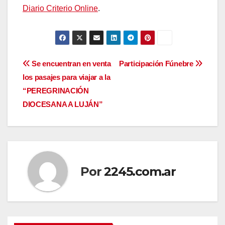
Diario Criterio Online
.
Navegación
Se encuentran en venta
Participación Fúnebre
los pasajes para viajar a la
de
“PEREGRINACIÓN
entradas
DIOCESANA A LUJÁN”
Por
2245.com.ar