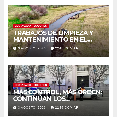
DESTACADO
DOLORES
TRABAJOS DE LIMPIEZA Y
MANTENIMIENTO EN EL
CANAL LA PICASA
3 AGOSTO, 2026
2245.COM.AR
DESTACADO
DOLORES
MÁS CONTROL, MÁS ORDEN:
CONTINÚAN LOS
OPERATIVOS PREVENTIVOS
3 AGOSTO, 2026
2245.COM.AR
DE TRÁNSITO EN DOLORES