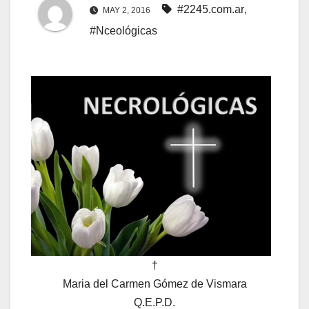
#2245.com.ar
,
MAY 2, 2016
#Nceológicas
†
Maria del Carmen Gómez de Vismara
Q.E.P.D.