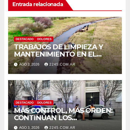
Entrada relacionada
DESTACADO
DOLORES
TRABAJOS DE LIMPIEZA Y
MANTENIMIENTO EN EL
CANAL LA PICASA
AGO 3, 2026
2245.COM.AR
DESTACADO
DOLORES
MÁS CONTROL, MÁS ORDEN:
CONTINÚAN LOS
OPERATIVOS PREVENTIVOS
AGO 3, 2026
2245.COM.AR