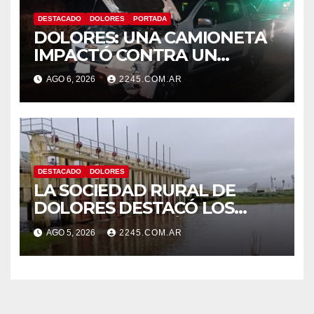
DESTACADO
DOLORES
PORTADA
DOLORES: UNA CAMIONETA
IMPACTÓ CONTRA UN
ANIMAL VACUNO EN LA RUTA
AGO 6, 2026
2245.COM.AR
63
DESTACADO
DOLORES
LA SOCIEDAD RURAL DE
DOLORES DESTACÓ LOS
TRABAJOS HIDRÁULICOS
AGO 5, 2026
2245.COM.AR
REALIZADOS EN EL CANAL 1