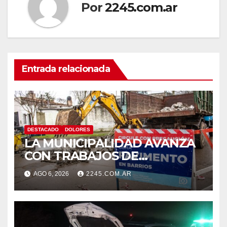
Por
2245.com.ar
Entrada relacionada
DESTACADO
DOLORES
LA MUNICIPALIDAD AVANZA
CON TRABAJOS DE
REPARACIÓN DE PAVIMENTO
AGO 6, 2026
2245.COM.AR
EN DISTINTOS PUNTOS DE LA
CIUDAD