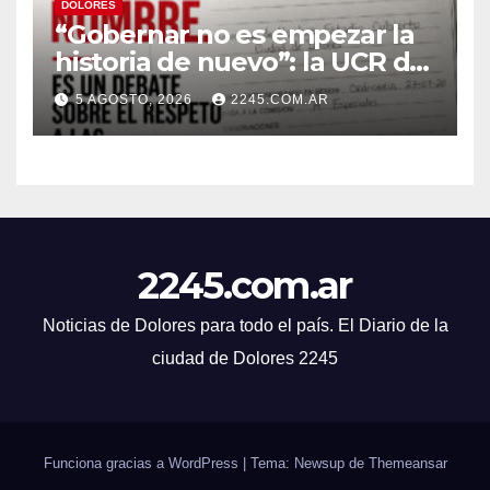
DOLORES
“Gobernar no es empezar la
historia de nuevo”: la UCR de
Dolores rechazó el cambio de
5 AGOSTO, 2026
2245.COM.AR
nombre del Estadio Arturo
Umberto Illia
2245.com.ar
Noticias de Dolores para todo el país. El Diario de la
ciudad de Dolores 2245
Funciona gracias a WordPress
|
Tema: Newsup de
Themeansar