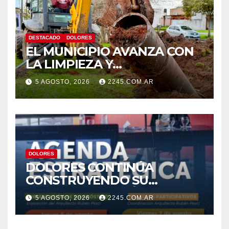
DESTACADO
DOLORES
EL MUNICIPIO AVANZA CON
LA LIMPIEZA Y
MANTENIMIENTO DE
5 AGOSTO, 2026
2245.COM.AR
DESAGÜES
DOLORES
DOLORES CONTINÚA
CONSTRUYENDO SU
AGENDA ESTRATÉGICA CON
5 AGOSTO, 2026
2245.COM.AR
NUEVAS JORNADAS
PARTICIPATIVAS