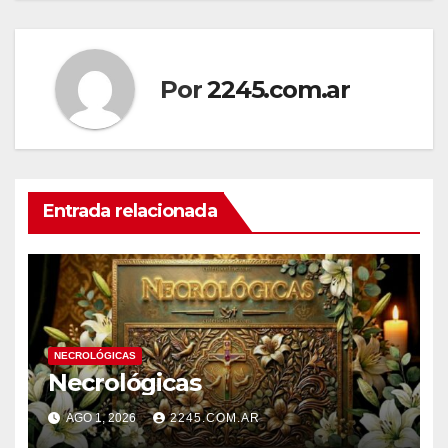
de
entradas
Por
2245.com.ar
Entrada relacionada
NECROLÓGICAS
Necrológicas
AGO 1, 2026
2245.COM.AR