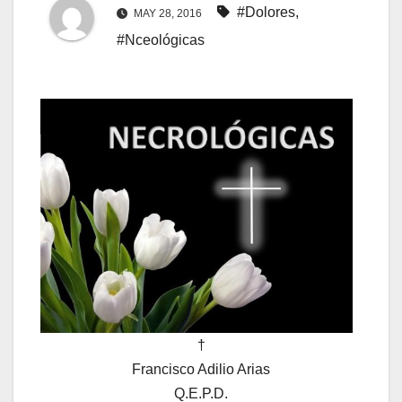
#Dolores
,
MAY 28, 2016
#Nceológicas
†
Francisco Adilio Arias
Q.E.P.D.