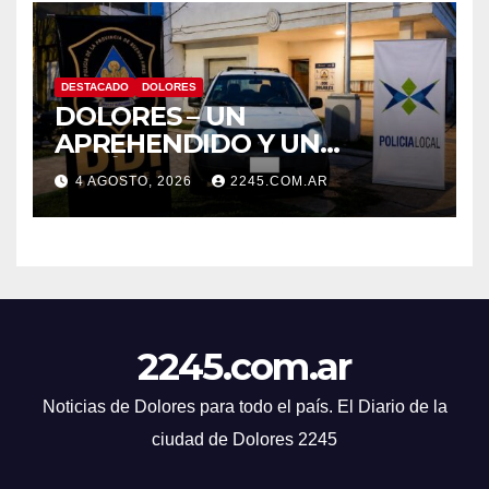
DESTACADO
DOLORES
DOLORES – UN
APREHENDIDO Y UN
VEHÍCULO SECUESTRADO
4 AGOSTO, 2026
2245.COM.AR
TRAS DISPAROS Y
AMENAZAS
2245.com.ar
Noticias de Dolores para todo el país. El Diario de la
ciudad de Dolores 2245