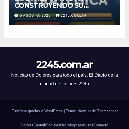
CONSTRUYENDO SU
AGENDA ESTRATÉGICA CON
5 AGOSTO, 2026
2245.COM.AR
NUEVAS JORNADAS
PARTICIPATIVAS
2245.com.ar
Noticias de Dolores para todo el país. El Diario de la
ciudad de Dolores 2245
Funciona gracias a WordPress
|
Tema: Newsup de
Themeansar
Dolores
Castelli
Sociales
Necrológicas
Avisos
Contacto