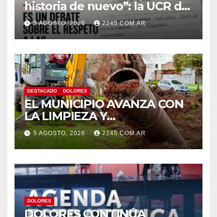
historia de nuevo”: la UCR de
Dolores rechazó el cambio de
5 AGOSTO, 2026
2245.COM.AR
nombre del Estadio Arturo
Umberto Illia
DESTACADO
DOLORES
EL MUNICIPIO AVANZA CON
LA LIMPIEZA Y
MANTENIMIENTO DE
5 AGOSTO, 2026
2245.COM.AR
DESAGÜES
DOLORES
DOLORES CONTINÚA