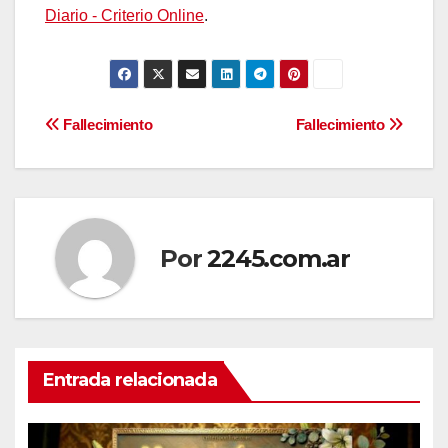
Diario - Criterio Online
.
Navegación
Fallecimiento
Fallecimiento
de
entradas
Por
2245.com.ar
Entrada relacionada