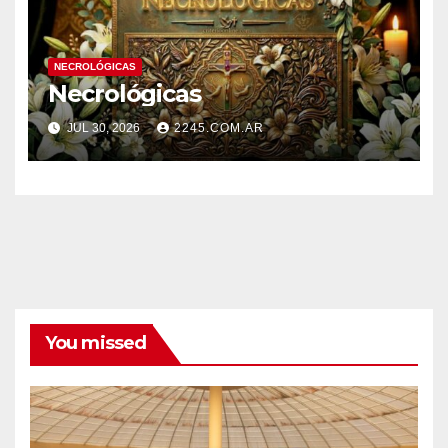
NECROLÓGICAS
Necrológicas
JUL 30, 2026
2245.COM.AR
You missed