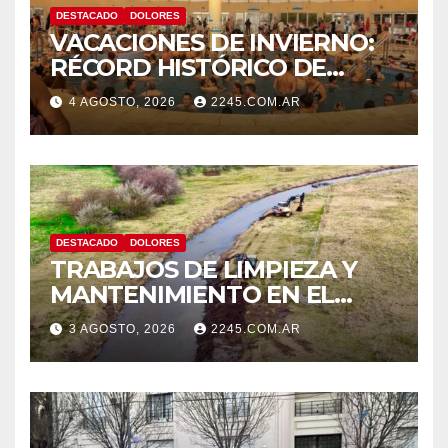
DESTACADO
DOLORES
VACACIONES DE INVIERNO:
RÉCORD HISTÓRICO DE
VISITANTES Y RECAUDACIÓN
4 AGOSTO, 2026
2245.COM.AR
EN EL PARQUE TERMAL DE
DOLORES
DESTACADO
DOLORES
TRABAJOS DE LIMPIEZA Y
MANTENIMIENTO EN EL
CANAL LA PICASA
3 AGOSTO, 2026
2245.COM.AR