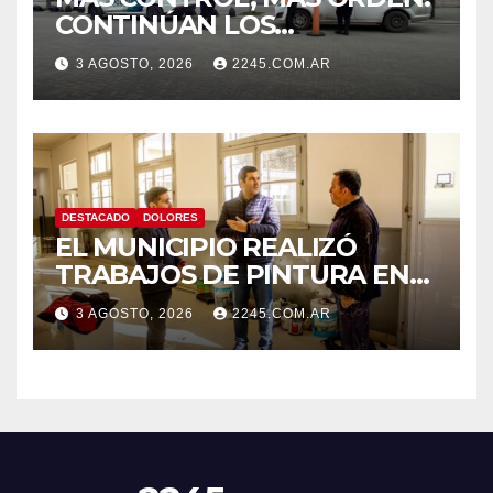
CONTINÚAN LOS
OPERATIVOS PREVENTIVOS
3 AGOSTO, 2026
2245.COM.AR
DE TRÁNSITO EN DOLORES
DESTACADO
DOLORES
EL MUNICIPIO REALIZÓ
TRABAJOS DE PINTURA EN
LA ESCUELA N.º 10
3 AGOSTO, 2026
2245.COM.AR