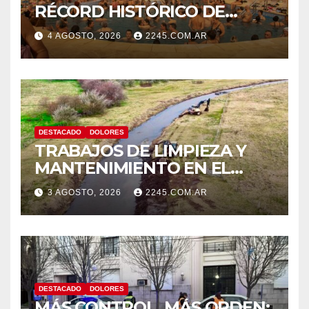
RÉCORD HISTÓRICO DE
VISITANTES Y RECAUDACIÓN
4 AGOSTO, 2026
2245.COM.AR
EN EL PARQUE TERMAL DE
DOLORES
DESTACADO
DOLORES
TRABAJOS DE LIMPIEZA Y
MANTENIMIENTO EN EL
CANAL LA PICASA
3 AGOSTO, 2026
2245.COM.AR
DESTACADO
DOLORES
MÁS CONTROL, MÁS ORDEN: