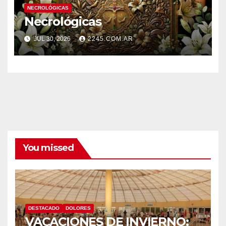
NECROLÓGICAS
Necrológicas
JUL 30, 2026
2245.COM.AR
You missed
DESTACADO
DOLORES
VACACIONES DE INVIERNO: