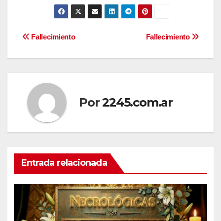
Navegación
Fallecimiento
Fallecimiento
de
entradas
Por
2245.com.ar
Entrada relacionada