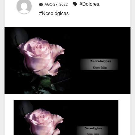
#Dolores
,
AGO 27, 2022
#Nceológicas