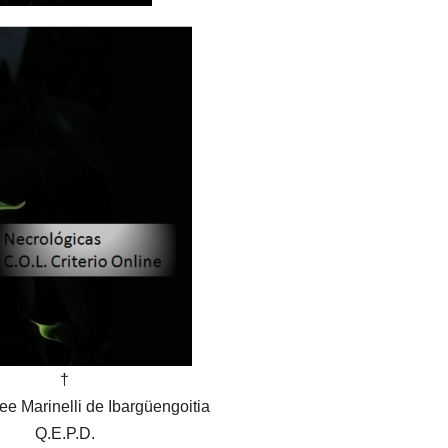
†
e Marinelli de Ibargüengoitia
Q.E.P.D.