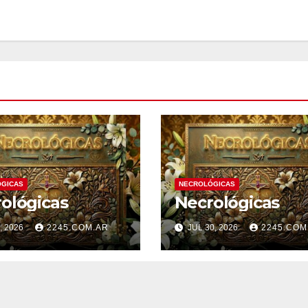
GICAS
NECROLÓGICAS
ológicas
Necrológicas
, 2026
2245.COM.AR
JUL 30, 2026
2245.COM