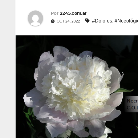
Por
2245.com.ar
#Dolores
,
#Nceológi
OCT 24, 2022