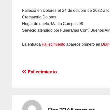
Falleció en Dolores el 24 de octubre de 2022 a lo
Crematorio Dolores
Hogar de duelo: Martín Campos 98
Servicio atendido por Funerarias Conti Buenos Ai
La entrada
Fallecimiento
aparece primero en
Diari
Navegación
Fallecimiento
de
entradas
Por
2245.com.ar