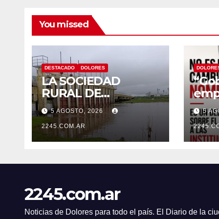
You missed
DESTACADO
DOLORES
DOLORE
LA SOCIEDAD
“Gob
RURAL DE
empe
DOLORES DESTACÓ
de n
5 AGOSTO, 2026
5 AG
LOS TRABAJOS
de D
HIDRÁULICOS
2245.COM.AR
el c
2245.C
REALIZADOS EN EL
nomb
CANAL 1
Artu
2245.com.ar
Noticias de Dolores para todo el país. El Diario de la c