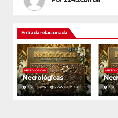
Entrada relacionada
NECROLÓGICAS
NECROLÓ
Necrológicas
Necr
AGO 1, 2026
2245.COM.AR
AGO 1