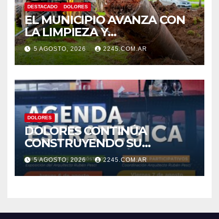
DESTACADO
DOLORES
EL MUNICIPIO AVANZA CON
LA LIMPIEZA Y
MANTENIMIENTO DE
5 AGOSTO, 2026
2245.COM.AR
DESAGÜES
DOLORES
DOLORES CONTINÚA
CONSTRUYENDO SU
AGENDA ESTRATÉGICA CON
5 AGOSTO, 2026
2245.COM.AR
NUEVAS JORNADAS
PARTICIPATIVAS