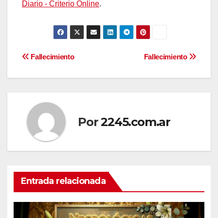
Diario - Criterio Online
.
Navegación
Fallecimiento
Fallecimiento
de
entradas
Por
2245.com.ar
Entrada relacionada