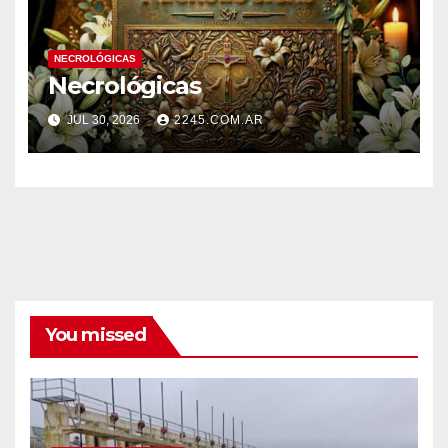
NECROLÓGICAS
Necrológicas
JUL 30, 2026
2245.COM.AR
You missed