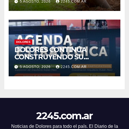
5 AGOSTO, 2026
2245.COM.AR
DESAGÜES
DOLORES
DOLORES CONTINÚA
CONSTRUYENDO SU
AGENDA ESTRATÉGICA CON
5 AGOSTO, 2026
2245.COM.AR
NUEVAS JORNADAS
PARTICIPATIVAS
2245.com.ar
Noticias de Dolores para todo el país. El Diario de la