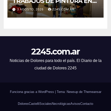
TRABAJOS DE PINTURA EN
LA ESCUELA N.º 10
3 AGOSTO, 2026
2245.COM.AR
2245.com.ar
Noticias de Dolores para todo el país. El Diario de la
ciudad de Dolores 2245
Funciona gracias a WordPress
|
Tema: Newsup de
Themeansar
Dolores
Castelli
Sociales
Necrológicas
Avisos
Contacto