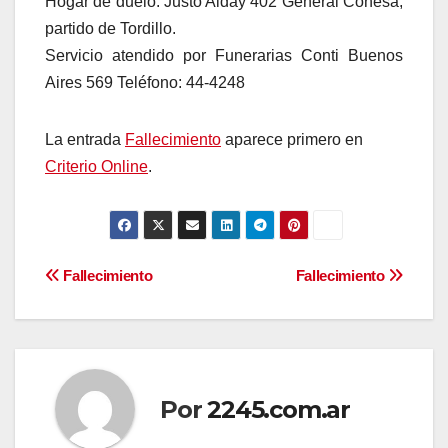
Hogar de duelo: Justo Alday 402 General Conesa,
partido de Tordillo.
Servicio atendido por Funerarias Conti Buenos
Aires 569 Teléfono: 44-4248
La entrada
Fallecimiento
aparece primero en
Criterio Online
.
Navegación
Fallecimiento
Fallecimiento
de
entradas
Por
2245.com.ar