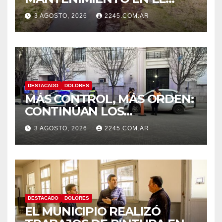
CANAL LA PICASA
3 AGOSTO, 2026
2245.COM.AR
DESTACADO
DOLORES
MÁS CONTROL, MÁS ORDEN:
CONTINÚAN LOS
OPERATIVOS PREVENTIVOS
3 AGOSTO, 2026
2245.COM.AR
DE TRÁNSITO EN DOLORES
DESTACADO
DOLORES
EL MUNICIPIO REALIZÓ