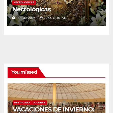
NECROLÓGICAS
Necrológicas
JUL 30, 2026
2245.COM.AR
You missed
DESTACADO
DOLORES
VACACIONES DE INVIERNO: