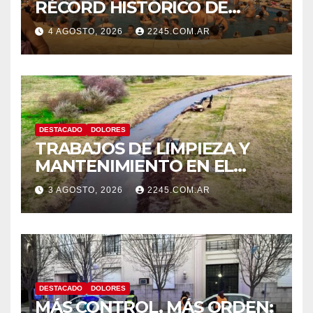
RÉCORD HISTÓRICO DE
VISITANTES Y RECAUDACIÓN
4 AGOSTO, 2026
2245.COM.AR
EN EL PARQUE TERMAL DE
DOLORES
DESTACADO
DOLORES
TRABAJOS DE LIMPIEZA Y
MANTENIMIENTO EN EL
CANAL LA PICASA
3 AGOSTO, 2026
2245.COM.AR
DESTACADO
DOLORES
MÁS CONTROL, MÁS ORDEN: