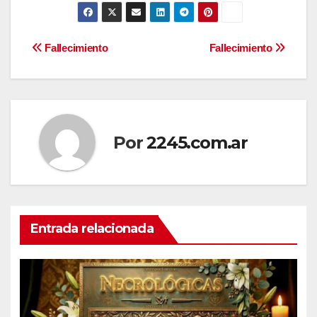
Navegación
Fallecimiento
Fallecimiento
de
entradas
Por
2245.com.ar
Entrada relacionada