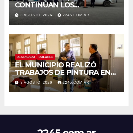
CONTINÚAN LOS
OPERATIVOS PREVENTIVOS
3 AGOSTO, 2026
2245.COM.AR
DE TRÁNSITO EN DOLORES
DESTACADO
DOLORES
EL MUNICIPIO REALIZÓ
TRABAJOS DE PINTURA EN
LA ESCUELA N.º 10
3 AGOSTO, 2026
2245.COM.AR