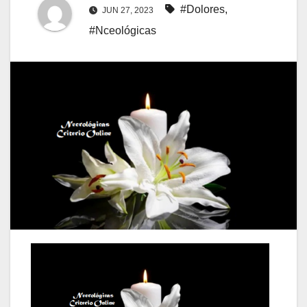
#Dolores
,
JUN 27, 2023
#Nceológicas