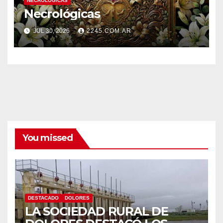
NECROLÓGICAS
Necrológicas
JUL 30, 2026
2245.COM.AR
You missed
DESTACADO
DOLORES
LA SOCIEDAD RURAL DE