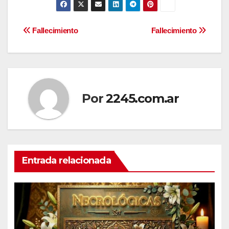
Navegación
Fallecimiento
Fallecimiento
de
entradas
Por
2245.com.ar
Entrada relacionada