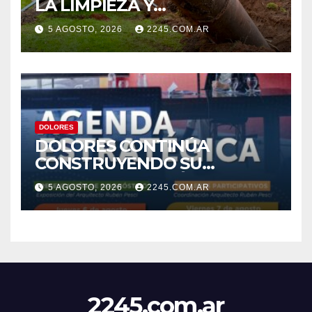
LA LIMPIEZA Y
MANTENIMIENTO DE
5 AGOSTO, 2026
2245.COM.AR
DESAGÜES
DOLORES
DOLORES CONTINÚA
CONSTRUYENDO SU
AGENDA ESTRATÉGICA CON
5 AGOSTO, 2026
2245.COM.AR
NUEVAS JORNADAS
PARTICIPATIVAS
2245.com.ar