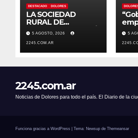
DESTACADO
DOLORES
DOLORE
LA SOCIEDAD
“Gob
RURAL DE
empe
DOLORES DESTACÓ
de n
5 AGOSTO, 2026
5 AG
LOS TRABAJOS
de D
HIDRÁULICOS
2245.COM.AR
el c
2245.C
REALIZADOS EN EL
nomb
CANAL 1
Artu
2245.com.ar
Noticias de Dolores para todo el país. El Diario de la c
Funciona gracias a WordPress
|
Tema: Newsup de
Themeansar