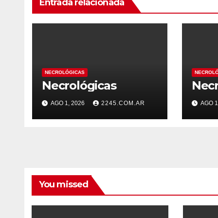
Entrada relacionada
NECROLÓGICAS
NECROLÓ
Necrológicas
Necr
AGO 1, 2026
2245.COM.AR
AGO 1
You missed