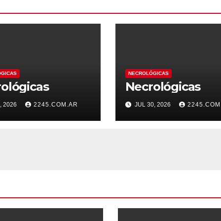
GICAS
NECROLÓGICAS
ológicas
Necrológicas
, 2026
2245.COM.AR
JUL 30, 2026
2245.COM