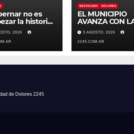
S
DESTACADO
DOLORES
ernar no es
EL MUNICIPIO
zar la historia
AVANZA CON L
uevo”: la UCR
LIMPIEZA Y
OSTO, 2026
5 AGOSTO, 2026
olores rechazó
MANTENIMIEN
ambio de
OM.AR
DE DESAGÜES
2245.COM.AR
re del Estadio
ro Umberto Illia
iudad de Dolores 2245