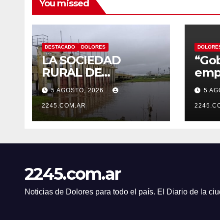
You missed
DESTACADO
DOLORES
DOLORE
LA SOCIEDAD
“Gob
RURAL DE
empe
DOLORES DESTACÓ
de n
5 AGOSTO, 2026
5 AG
LOS TRABAJOS
de D
HIDRÁULICOS
2245.COM.AR
el c
2245.C
REALIZADOS EN EL
nomb
CANAL 1
Artu
2245.com.ar
Noticias de Dolores para todo el país. El Diario de la c