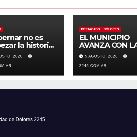
S
DESTACADO
DOLORES
ernar no es
EL MUNICIPIO
zar la historia
AVANZA CON L
uevo”: la UCR
LIMPIEZA Y
OSTO, 2026
5 AGOSTO, 2026
olores rechazó
MANTENIMIEN
ambio de
OM.AR
DE DESAGÜES
2245.COM.AR
re del Estadio
ro Umberto Illia
iudad de Dolores 2245