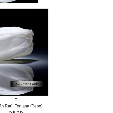
†
án Raúl Fontana (Pepe)
Q.E.P.D.