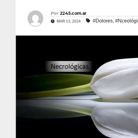
Por
2245.com.ar
#Dolores
,
#Nceológi
MAR 13, 2024