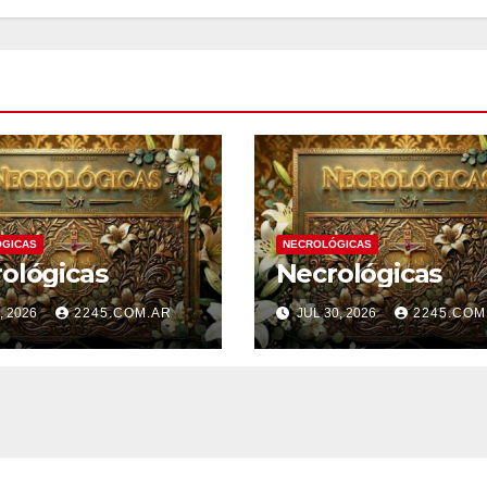
GICAS
NECROLÓGICAS
ológicas
Necrológicas
, 2026
2245.COM.AR
JUL 30, 2026
2245.COM