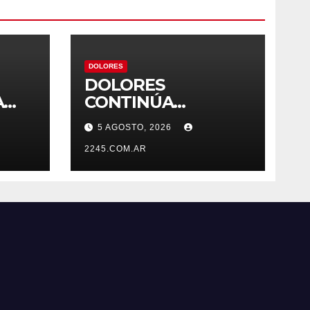
DOLORES
DOLORES
A
CONTINÚA
CONSTRUYENDO SU
5 AGOSTO, 2026
TO
AGENDA
ESTRATÉGICA CON
2245.COM.AR
NUEVAS JORNADAS
PARTICIPATIVAS