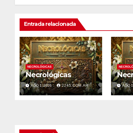
Entrada relacionada
NECROLÓGICAS
NECROLÓ
Necrológicas
Necr
AGO 1, 2026
2245.COM.AR
AGO 1