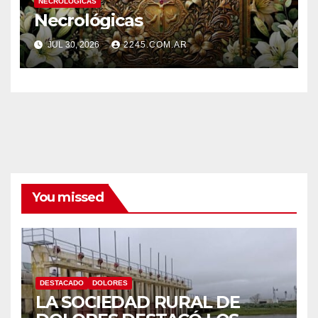
NECROLÓGICAS
Necrológicas
JUL 30, 2026
2245.COM.AR
You missed
DESTACADO
DOLORES
LA SOCIEDAD RURAL DE