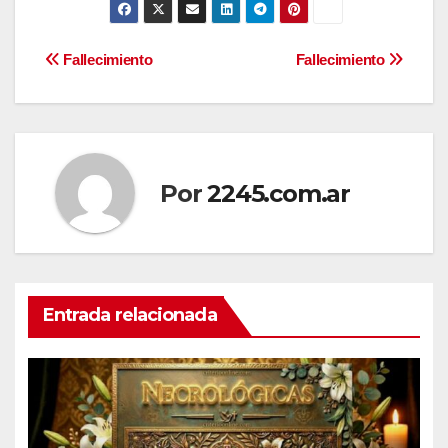
Navegación
Fallecimiento
Fallecimiento
de
entradas
Por
2245.com.ar
Entrada relacionada