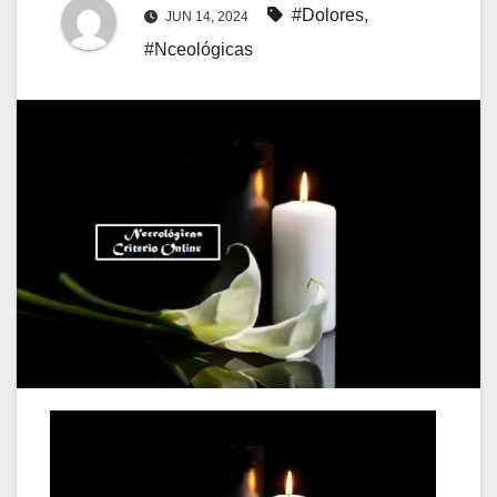
#Dolores
,
JUN 14, 2024
#Nceológicas