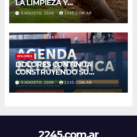
LA LIMPIEZA Y
MANTENIMIENTO DE
5 AGOSTO, 2026
2245.COM.AR
DESAGÜES
DOLORES
DOLORES CONTINÚA
CONSTRUYENDO SU
AGENDA ESTRATÉGICA CON
5 AGOSTO, 2026
2245.COM.AR
NUEVAS JORNADAS
PARTICIPATIVAS
2245.com.ar