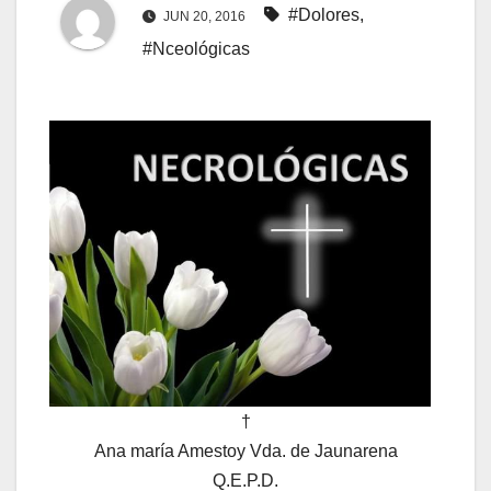
#Dolores
,
JUN 20, 2016
#Nceológicas
†
Ana maría Amestoy Vda. de Jaunarena
Q.E.P.D.