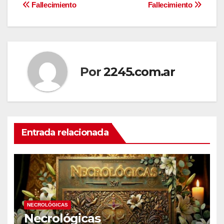
Navegación
Fallecimiento
Fallecimiento
de
entradas
Por
2245.com.ar
Entrada relacionada
NECROLÓGICAS
Necrológicas