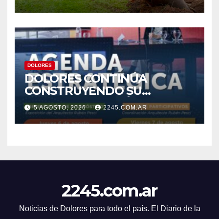
DESAGÜES
DOLORES
DOLORES CONTINÚA
CONSTRUYENDO SU
AGENDA ESTRATÉGICA CON
5 AGOSTO, 2026
2245.COM.AR
NUEVAS JORNADAS
PARTICIPATIVAS
2245.com.ar
Noticias de Dolores para todo el país. El Diario de la