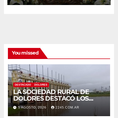
You missed
DESTACADO
DOLORES
LA SOCIEDAD RURAL DE
DOLORES DESTACÓ LOS
TRABAJOS HIDRÁULICOS
5 AGOSTO, 2026
2245.COM.AR
REALIZADOS EN EL CANAL 1