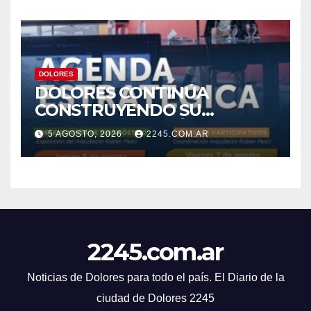
DOLORES
DOLORES CONTINÚA
CONSTRUYENDO SU
AGENDA ESTRATÉGICA CON
5 AGOSTO, 2026
2245.COM.AR
NUEVAS JORNADAS
PARTICIPATIVAS
2245.com.ar
Noticias de Dolores para todo el país. El Diario de la
ciudad de Dolores 2245