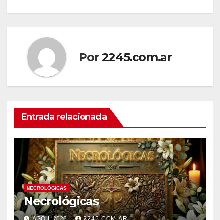
de
entradas
Por
2245.com.ar
Entrada relacionada
NECROLÓGICAS
Necrológicas
AGO 1, 2026
2245.COM.AR