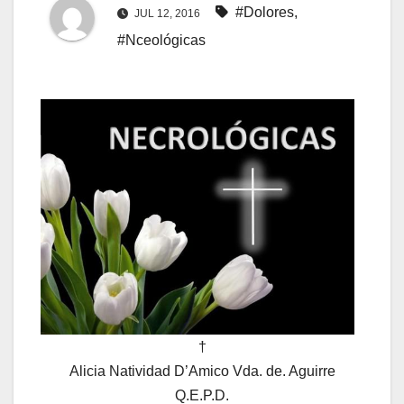
#Dolores
,
JUL 12, 2016
#Nceológicas
†
Alicia Natividad D’Amico Vda. de. Aguirre
Q.E.P.D.