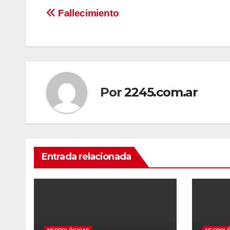
Navegación
Fallecimiento
de
entradas
Por
2245.com.ar
Entrada relacionada