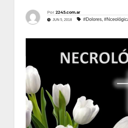
Por
2245.com.ar
#Dolores
,
#Nceológic
JUN 5, 2018