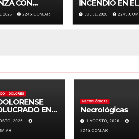
NZA CON
INCENDIO EN EL
AS EN EL
COMEDOR DE U
1, 2026
2245.COM.AR
JUL 31, 2026
2245.COM
TEMA HÍDRICO
VIVIENDA FUE
DOLORES
CONTROLADO 
BOMBEROS
ADO
DOLORES
DOLORENSE
NECROLÓGICAS
OLUCRADO EN
Necrológicas
SINIESTRO QUE
OSTO, 2026
1 AGOSTO, 2026
MINÓ CON
PISTE Y VUELCO
OM.AR
2245.COM.AR