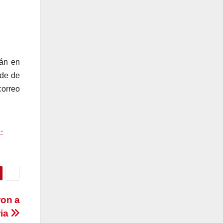
rán en
ede de
correo
-
ron a
ria