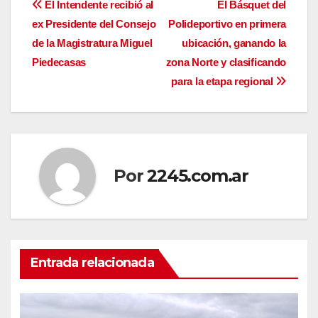
Navegación
El Intendente recibió al
El Básquet del
ex Presidente del Consejo
Polideportivo en primera
de
de la Magistratura Miguel
ubicación, ganando la
entradas
Piedecasas
zona Norte y clasificando
para la etapa regional
Por
2245.com.ar
Entrada relacionada