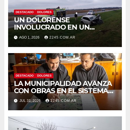
DESTACADO
DOLORES
UN DOLORENSE
INVOLUCRADO EN UN
SINIESTRO QUE TERMINÓ
AGO 1, 2026
2245.COM.AR
CON DESPISTE Y VUELCO
DESTACADO
DOLORES
LA MUNICIPALIDAD AVANZA
CON OBRAS EN EL SISTEMA
HÍDRICO DE DOLORES
JUL 31, 2026
2245.COM.AR