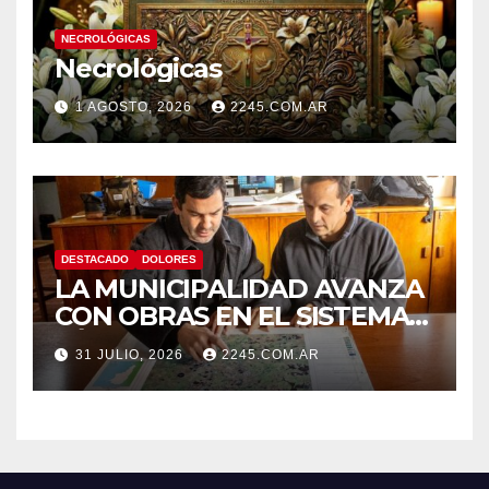
NECROLÓGICAS
Necrológicas
1 AGOSTO, 2026
2245.COM.AR
DESTACADO
DOLORES
LA MUNICIPALIDAD AVANZA
CON OBRAS EN EL SISTEMA
HÍDRICO DE DOLORES
31 JULIO, 2026
2245.COM.AR