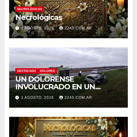
NECROLÓGICAS
Necrológicas
1 AGOSTO, 2026
2245.COM.AR
DESTACADO
DOLORES
UN DOLORENSE
INVOLUCRADO EN UN
SINIESTRO QUE TERMINÓ
1 AGOSTO, 2026
2245.COM.AR
CON DESPISTE Y VUELCO