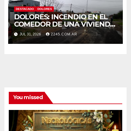
DESTACADO
DOLORES
DOLORES: INCENDIO EN EL
COMEDOR DE UNA VIVIENDA
FUE CONTROLADO POR
JUL 31, 2026
2245.COM.AR
BOMBEROS
You missed