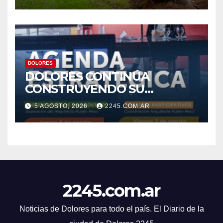
DESAGÜES
DOLORES
DOLORES CONTINÚA
CONSTRUYENDO SU
AGENDA ESTRATÉGICA CON
5 AGOSTO, 2026
2245.COM.AR
NUEVAS JORNADAS
PARTICIPATIVAS
2245.com.ar
Noticias de Dolores para todo el país. El Diario de la