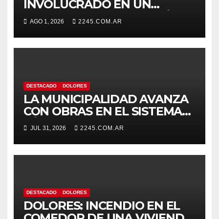
INVOLUCRADO EN UN
SINIESTRO QUE TERMINÓ
AGO 1, 2026
2245.COM.AR
CON DESPISTE Y VUELCO
DESTACADO
DOLORES
LA MUNICIPALIDAD AVANZA
CON OBRAS EN EL SISTEMA
HÍDRICO DE DOLORES
JUL 31, 2026
2245.COM.AR
DESTACADO
DOLORES
DOLORES: INCENDIO EN EL
COMEDOR DE UNA VIVIENDA