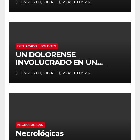
1 AGOSTO, 2026
2245.COM.AR
DESTACADO
DOLORES
UN DOLORENSE
INVOLUCRADO EN UN
SINIESTRO QUE TERMINÓ
1 AGOSTO, 2026
2245.COM.AR
CON DESPISTE Y VUELCO
NECROLÓGICAS
Necrológicas