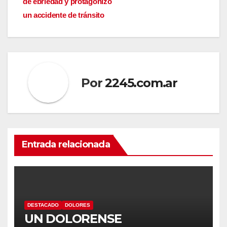
de ebriedad y protagonizó
entradas
un accidente de tránsito
Por
2245.com.ar
Entrada relacionada
DESTACADO
DOLORES
UN DOLORENSE